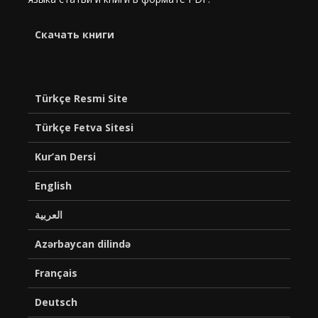
Cкачать книги
Türkçe Resmi Site
Türkçe Fetva Sitesi
Kur’an Dersi
English
العربية
Azərbaycan dilində
Français
Deutsch