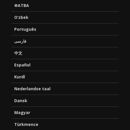
ФАТВА
O’zbek
Português
فارسی
中文
Español
Kurdî
Nederlandse taal
Dansk
Magyar
Türkmence