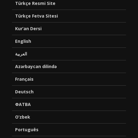
Türkçe Resmi Site
Türkçe Fetva Sitesi
Kur’an Dersi
English
العربية
Azərbaycan dilində
Français
Deutsch
ФАТВА
O’zbek
Português