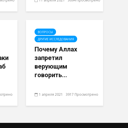
смотрено
11 апреля 2021
3694 Просмотрено
ВОПРОСЫ
ДРУГИЕ ИССЛЕДОВАНИЯ
Почему Аллах
аки
запретил
аб
верующим
говорить...
мотрено
1 апреля 2021
3917 Просмотрено