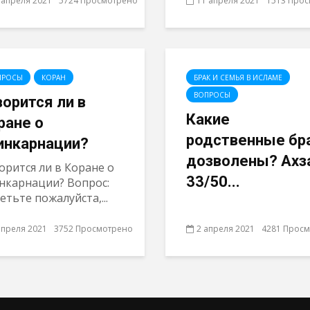
 апреля 2021
5724 Просмотрено
11 апреля 2021
1513 Про
ПРОСЫ
КОРАН
БРАК И СЕМЬЯ В ИСЛАМЕ
ВОПРОСЫ
ворится ли в
Какие
ране о
родственные бр
инкарнации?
дозволены? Ахз
орится ли в Коране о
33/50...
нкарнации? Вопрос:
етьте пожалуйста,...
апреля 2021
3752 Просмотрено
2 апреля 2021
4281 Прос