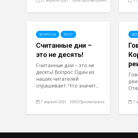
21 апреля 2021
5308 Просмотрено
17
ВОПРОСЫ
ПОСТ
ВО
Считанные дни –
Го
это не десять!
Ко
ре
Считанные дни – это не
десять! Вопрос: Один из
Гов
наших читателей
реи
спрашивает: Что значит...
Отв
7 апреля 2021
5050 Просмотрено
7 