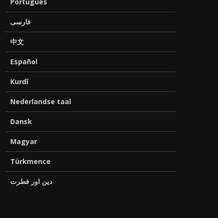
Português
فارسی
中文
Español
Kurdî
Nederlandse taal
Dansk
Magyar
Türkmence
دین اور فطرت