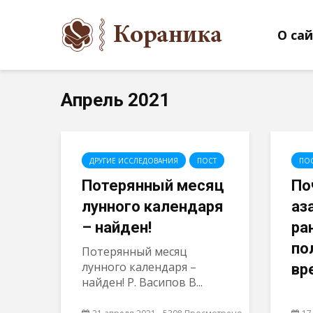
О са
Апрель 2021
ДРУГИЕ ИССЛЕДОВАНИЯ
ПОСТ
ПО
Потерянный месяц
По
лунного календаря
аз
– найден!
ра
по
Потерянный месяц
лунного календаря –
вр
найден! Р. Васипов В...