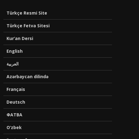
Türkçe Resmi Site
Türkçe Fetva Sitesi
Kur’an Dersi
English
العربية
Azərbaycan dilində
Français
Deutsch
ФАТВА
O’zbek