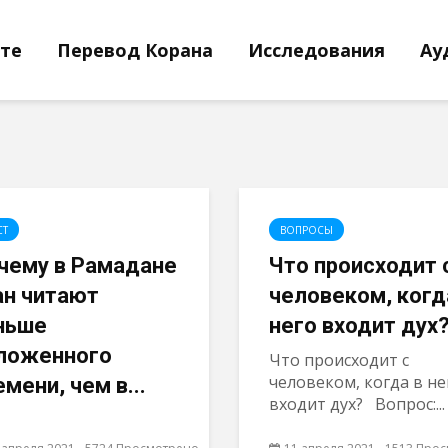
йте
Перевод Корана
Исследования
Ау
СТ
ВОПРОСЫ
чему в Рамадане
Что происходит 
ан читают
человеком, когд
ньше
него входит ду
ложенного
Что происходит с
человеком, когда в не
емени, чем в...
входит дух? Вопрос:...