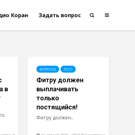
дио Коран
Задать вопрос
ВОПРОСЫ
ПОСТ
с
Фитру должен
а в
выплачивать
х?
только
постящийся!
го
Фитру должен...