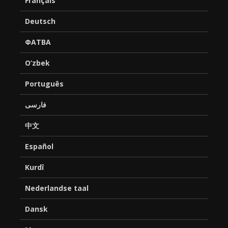
Français
Deutsch
ФАТВА
O’zbek
Português
فارسی
中文
Español
Kurdî
Nederlandse taal
Dansk