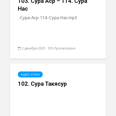
103. Сура Аср – 114. Сура
Нас
.-Сура-Аср-114.-Сура-Нас.mp3
2 декабря 2025
555 Просмотрено
АУДИО КОРАН
102. Сура Такясур