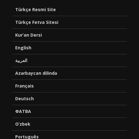
Türkçe Resmi Site
Türkçe Fetva Sitesi
Kur’an Dersi
English
العربية
Azərbaycan dilində
Français
Deutsch
ФАТВА
O’zbek
Português