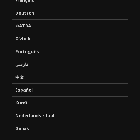
Français
Deutsch
ФАТВА
O’zbek
Português
فارسی
中文
Español
Kurdî
Nederlandse taal
Dansk