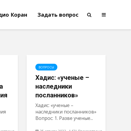
дио Коран
Задать вопрос
ВОПРОСЫ
Хадис: «ученые –
а
наследники
ния
посланников»
Хадис: «ученые –
ния
наследники посланников»
Вопрос: 1. Разве ученые...