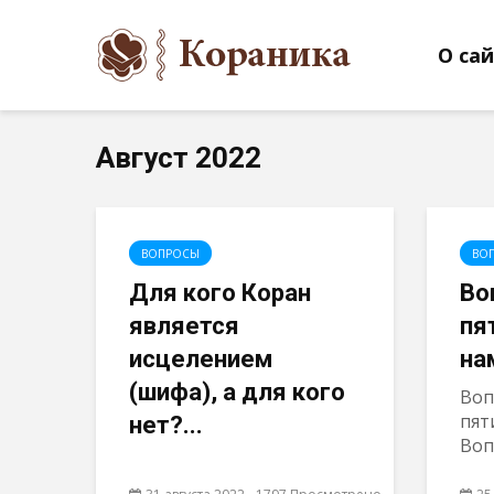
О са
Август 2022
ВОПРОСЫ
ВО
Для кого Коран
Во
является
пя
исцелением
на
(шифа), а для кого
Воп
пят
нет?...
Вопр