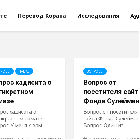
йте
Перевод Корана
Исследования
Ау
ПРОСЫ
НАМАЗ
ВОПРОСЫ
прос хадисита о
Вопрос от
тикратном
посетителя сайт
мазе
Фонда Сулейма
рос хадисита о
Вопрос от посетителя
икратном намазе
сайта Фонда Сулейма
ос: У меня к вам...
Вопрос: Один из...