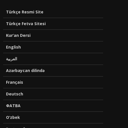
Türkçe Resmi Site
Türkçe Fetva Sitesi
Kur’an Dersi
English
العربية
Azərbaycan dilində
Français
Deutsch
ФАТВА
O’zbek