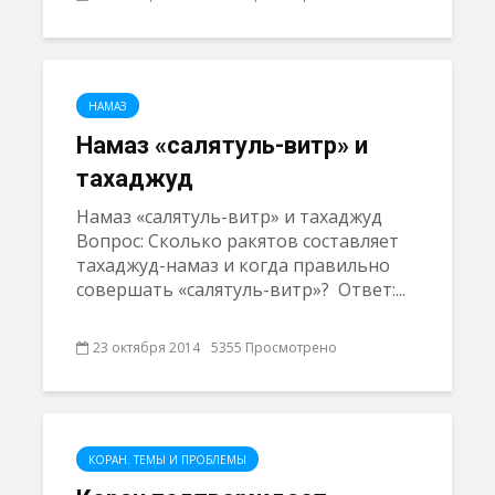
НАМАЗ
Намаз «салятуль-витр» и
тахаджуд
Намаз «салятуль-витр» и тахаджуд
Вопрос: Сколько ракятов составляет
тахаджуд-намаз и когда правильно
совершать «салятуль-витр»? Ответ:...
23 октября 2014
5355 Просмотрено
КОРАН. ТЕМЫ И ПРОБЛЕМЫ