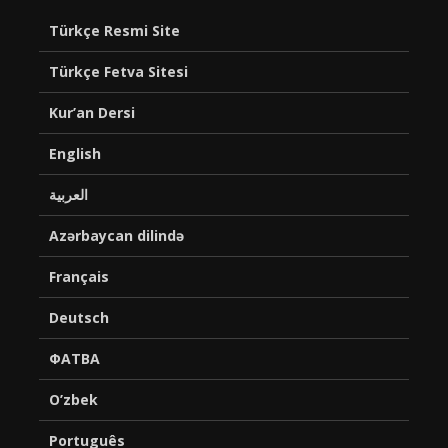
Türkçe Resmi Site
Türkçe Fetva Sitesi
Kur’an Dersi
English
العربية
Azərbaycan dilində
Français
Deutsch
ФАТВА
O’zbek
Português