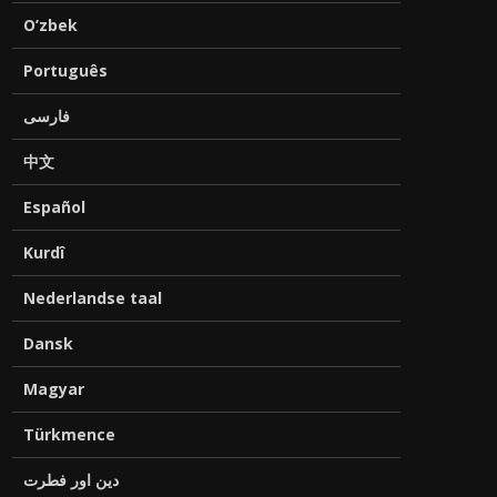
O’zbek
Português
فارسی
中文
Español
Kurdî
Nederlandse taal
Dansk
Magyar
Türkmence
دین اور فطرت