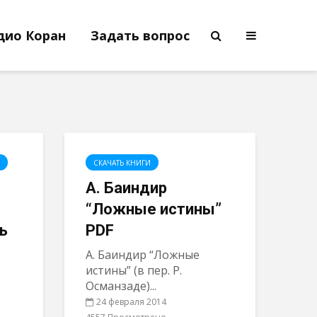
дио Коран
Задать вопрос
CКАЧАТЬ КНИГИ
А. Баиндир
“Ложные истины”
ь
PDF
А. Баиндир “Ложные
истины” (в пер. Р.
Османзаде)...
24 февраля 2014