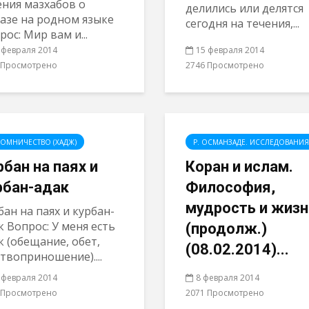
ния мазхабов о
делились или делятся
азе на родном языке
сегодня на течения,...
рос: Мир вам и...
 февраля 2014
15 февраля 2014
 Просмотрено
2746 Просмотрено
ОМНИЧЕСТВО (ХАДЖ)
Р. ОСМАНЗАДЕ. ИССЛЕДОВАНИЯ
рбан на паях и
Коран и ислам.
рбан-адак
Философия,
мудрость и жизн
бан на паях и курбан-
к Вопрос: У меня есть
(продолж.)
к (обещание, обет,
(08.02.2014)...
твоприношение)....
 февраля 2014
8 февраля 2014
 Просмотрено
2071 Просмотрено