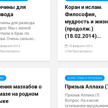
ичины для
Коран и ислам.
звода
Философия,
мудрость и жизн
чины для развода
рос: Мы с женой
(продолж.)
упили в брак по
(18.02.2014)...
ви. Очень сильно...
 февраля 2014
18 февраля 2014
 Просмотрено
2194 Просмотрено
МАЗ
КОРАН. ТЕМЫ И ПРОБЛЕМЫ
ения мазхабов о
Призыв Аллаха (
мазе на родном
Призыв Аллаха (7)
Вопрос: На каком
ыке
основании мусульман