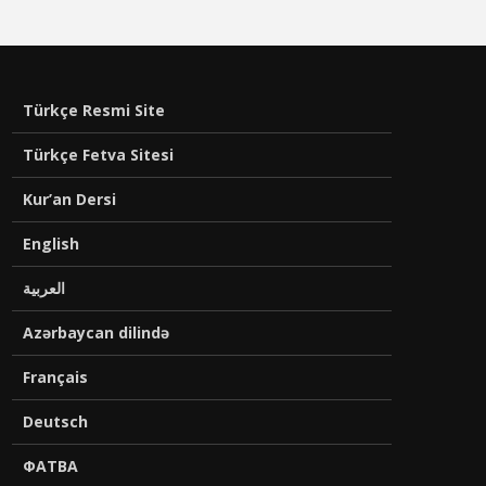
Türkçe Resmi Site
Türkçe Fetva Sitesi
Kur’an Dersi
English
العربية
Azərbaycan dilində
Français
Deutsch
ФАТВА