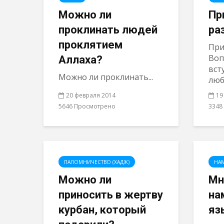
Можно ли
Пр
проклинать людей
ра
проклятием
При
Воп
Аллаха?
вст
Можно ли проклинать...
люб
20 февраля 2014
19
5646 Просмотрено
3348
ПАЛОМНИЧЕСТВО (ХАДЖ)
НА
Можно ли
Мн
приносить в жертву
на
курбан, который
яз