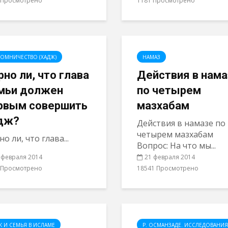
 Просмотрено
1181 Просмотрено
ОМНИЧЕСТВО (ХАДЖ)
НАМАЗ
рно ли, что глава
Действия в нама
мьи должен
по четырем
рвым совершить
мазхабам
дж?
Действия в намазе по
четырем мазхабам
о ли, что глава...
Вопрос: На что мы...
 февраля 2014
21 февраля 2014
 Просмотрено
18541 Просмотрено
К И СЕМЬЯ В ИСЛАМЕ
Р. ОСМАНЗАДЕ. ИССЛЕДОВАНИЯ