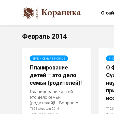
О са
Февраль 2014
БРАК И СЕМЬЯ В ИСЛАМЕ
Р. 
Планирование
О 
детей – это дело
Су
семьи (родителей)!
на
пр
Планирование детей –
это дело семьи
ис
(родителей)! Вопрос: У...
28 февраля 2014
26