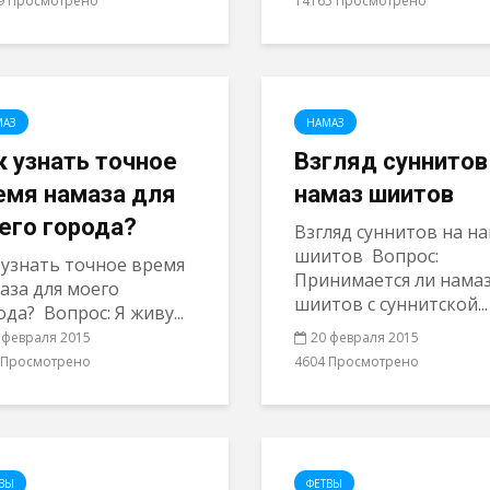
9 Просмотрено
14165 Просмотрено
МАЗ
НАМАЗ
к узнать точное
Взгляд суннитов
емя намаза для
намаз шиитов
его города?
Взгляд суннитов на н
шиитов Вопрос:
 узнать точное время
Принимается ли намаз
аза для моего
шиитов с суннитской...
ода? Вопрос: Я живу...
 февраля 2015
20 февраля 2015
 Просмотрено
4604 Просмотрено
ВЫ
ФЕТВЫ