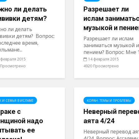
жно ли делать
Разрешает ли
ививки детям?
ислам занимать
музыкой и пени
но ли делать
вивки детям? Вопрос:
Разрешает ли ислам
оследнее время,
заниматься музыкой и
ульмане...
пением? Вопрос: Мне 16
 февраля 2015
14 февраля 2015
 Просмотрено
4920 Просмотрено
К И СЕМЬЯ В ИСЛАМЕ
КОРАН. ТЕМЫ И ПРОБЛЕМЫ
браке с
Неверный перев
нщиной надо
аята 4/24
итывать ее
Неверный перевод ая
4/24 Вопрос: Ассаляму