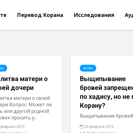
йте
Перевод Корана
Исследования
Ау
ВЫ
ФЕТВЫ
литва матери о
Выщипывание
оей дочери
бровей запреще
по хадису, но не 
итва матери о своей
ери Вопрос: Может ли
Корану?
ь или другой родной
Выщипывание бровей.
овек просить у...
 февраля 2015
26 февраля 2015