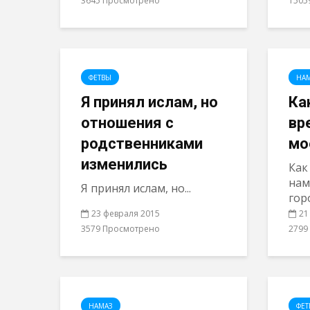
3645 Просмотрено
1505
ФЕТВЫ
НА
Я принял ислам, но
Ка
отношения с
вр
родственниками
мо
изменились
Как
нам
Я принял ислам, но...
гор
23 февраля 2015
21
3579 Просмотрено
2799
НАМАЗ
ФЕТ