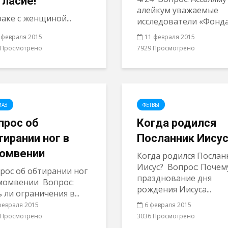
гласие!
алейкум уважаемые
раке с женщиной...
исследователи «Фонда.
 февраля 2015
11 февраля 2015
 Просмотрено
7929 Просмотрено
МАЗ
ФЕТВЫ
прос об
Когда родился
тирании ног в
Посланник Иису
омвении
Когда родился Послан
Иисус? Вопрос: Почем
рос об обтирании ног
празднование дня
момвении Вопрос:
рождения Иисуса...
ь ли ограничения в...
февраля 2015
6 февраля 2015
 Просмотрено
3036 Просмотрено