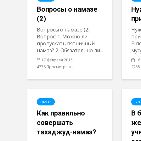
Вопросы о намазе
Ну
(2)
пр
Вопросы о намазе (2)
Нуж
Вопрос: 1. Можно ли
при
пропускать пятничный
В п
намаз? 2. Обязательно ли...
мус
17 февраля 2015
16
4776 Просмотрено
2785
НАМАЗ
БРА
Как правильно
В 
совершать
же
тахаджуд-намаз?
уч