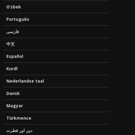
O’zbek
Português
فارسی
中文
Español
Kurdî
Nederlandse taal
Dansk
Magyar
Türkmence
دین اور فطرت