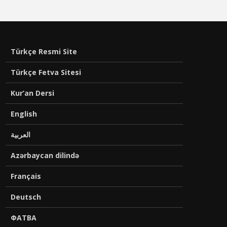
Türkçe Resmi Site
Türkçe Fetva Sitesi
Kur’an Dersi
English
العربية
Azərbaycan dilində
Français
Deutsch
ФАТВА