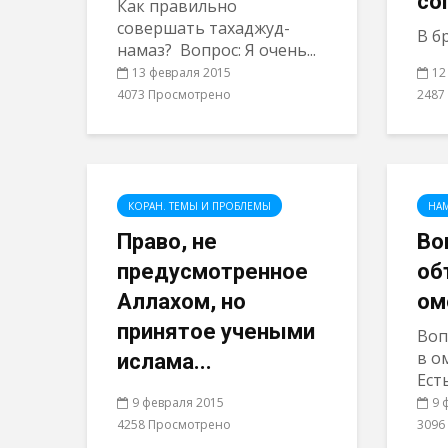
со
Как правильно
совершать тахаджуд-
В б
намаз? Вопрос: Я очень...
13 февраля 2015
12
4073 Просмотрено
2487
КОРАН. ТЕМЫ И ПРОБЛЕМЫ
НА
Право, не
Во
предусмотренное
об
Аллахом, но
ом
принятое учеными
Воп
в о
ислама...
Ест
9 февраля 2015
9 
4258 Просмотрено
3096