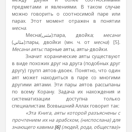
предметами и явлениями. В таком случае
можно говорить о соотносимой паре или
парах. Этот момент отражен в понятии
месна
.
Месна(
مثنى
):пара, двойка;
месани
(
مثاني
):пары, двойки (мн. ч. от
месна
)
[5]
.
Месани аяты:
парные аяты, аяты-двойки.
Значит коранические аяты существуют
в виде похожих друг на друга (подобных друг
другу) групп аятов-двоек. Понятно, что один
аят может находиться в паре со многими
другими аятами. Эти пары аятов рассыпаны
по всему Корану. Задача их нахождения и
систематизации доступна только
специалистам. Всевышний Аллах говорит так:
«Эта Книга, аяты которой разъяснены с
прочтением их на арабском, (ниспослана) для
знающего кавима
[6]
(людей, рода, общества)»