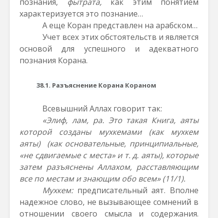
познания,
фытрата,
как этим понятием
характеризуется это познание…
А еще Коран представлен на арабском…
Учет всех этих обстоятельств и является
основой для успешного и адекватного
познания Корана.
38.1. Разъяснение Корана Кораном
Всевышний Аллах говорит так:
«Элиф, лам, ра. Это такая Книга, аяты
которой созданы мухкемами (как мухкем
аяты) (как основательные, принципиальные,
«не сдвигаемые с места» и т. д. аяты), которые
затем разъяснены Аллахом, расставляющим
все по местам и знающим обо всем» (11/1).
Мухкем:
предписательный аят. Вполне
надежное слово, не вызывающее сомнений в
отношении своего смысла и содержания.