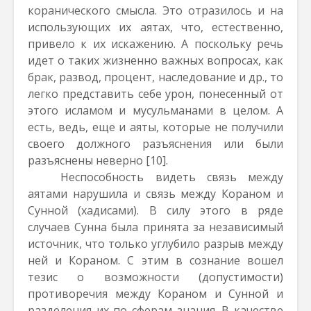
коранического смысла. Это отразилось и на
использующих их аятах, что, естественно,
привело к их искажению. А поскольку речь
идет о таких жизненно важных вопросах, как
брак, развод, процент, наследование и др., то
легко представить себе урон, понесенный от
этого исламом и мусульманами в целом. А
есть, ведь, еще и аяты, которые не получили
своего должного разъяснения или были
разъяснены неверно
[10]
.
Неспособность видеть связь между
аятами нарушила и связь между Кораном и
Сунной (хадисами). В силу этого в ряде
случаев Сунна была принята за независимый
источник, что только углубило разрыв между
ней и Кораном. С этим в сознание вошел
тезис о возможности (допустимости)
противоречия между Кораном и Сунной и
разделения их по сферам знания. В качестве