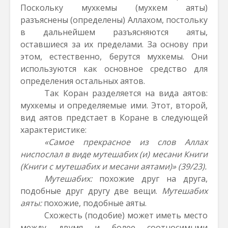
Поскольку мухкемы (мухкем аяты)
разъяснены (определены) Аллахом, постольку
в дальнейшем разъясняются аяты,
оставшиеся за их пределами. За основу при
этом, естественно, берутся мухкемы. Они
используются как основное средство для
определения остальных аятов.
Так Коран разделяется на вида аятов:
мухкемы и определяемые ими. Этот, второй,
вид аятов предстает в Коране в следующей
характеристике:
«Самое прекрасное из слов Аллах
ниспослал в виде мутешабих (и) месани Книги
(Книги с мутешабих и месани аятами)» (39/23).
Мутешабих:
похожие друг на друга,
подобные друг другу две вещи.
Мутешабих
аяты:
похожие, подобные аяты.
Схожесть (подобие) может иметь место
между двумя и более соотносимыми