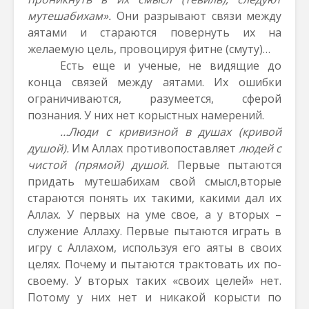
мутешабихам».
Они разрывают связи между
аятами и стараются повернуть их на
желаемую цель, провоцируя фитне (смуту)…
Есть еще и ученые, не видящие до
конца связей между аятами. Их ошибки
ограничиваются, разумеется, сферой
познания. У них нет корыстных намерений.
…Люди с кривизной в душах (кривой
душой).
Им Аллах противопоставляет
людей с
чистой (прямой) душой.
Первые пытаются
придать мутешабихам свой смысл,вторые
стараются понять их такими, какими дал их
Аллах. У первых на уме свое, а у вторых –
служение Аллаху. Первые пытаются играть в
игру с Аллахом, используя его аяты в своих
целях. Почему и пытаются трактовать их по-
своему. У вторых таких «своих целей» нет.
Потому у них нет и никакой корысти по