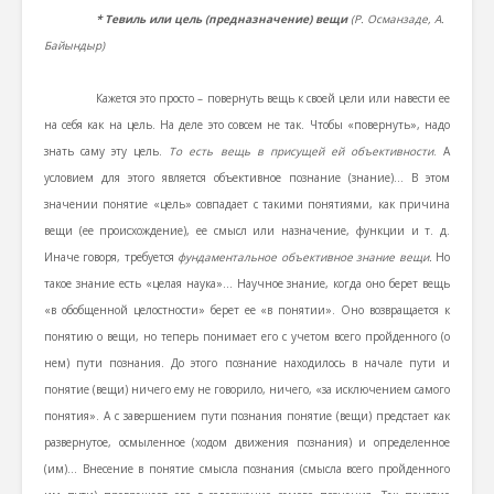
* Тевиль или цель (предназначение) вещи
(Р. Османзаде, А.
Байындыр)
Кажется это просто – повернуть вещь к своей цели или навести ее
на себя как на цель. На деле это совсем не так. Чтобы «повернуть», надо
знать саму эту цель.
То есть вещь в присущей ей объективности
. А
условием для этого является объективное познание (знание)… В этом
значении понятие «цель» совпадает с такими понятиями, как причина
вещи (ее происхождение), ее смысл или назначение, функции и т. д.
Иначе говоря, требуется
фундаментальное объективное знание вещи.
Но
такое знание есть «целая наука»… Научное знание, когда оно берет вещь
«в обобщенной целостности» берет ее «в понятии». Оно возвращается к
понятию о вещи, но теперь понимает его с учетом всего пройденного (о
нем) пути познания. До этого познание находилось в начале пути и
понятие (вещи) ничего ему не говорило, ничего, «за исключением самого
понятия». А с завершением пути познания понятие (вещи) предстает как
развернутое, осмыленное (ходом движения познания) и определенное
(им)… Внесение в понятие смысла познания (смысла всего пройденного