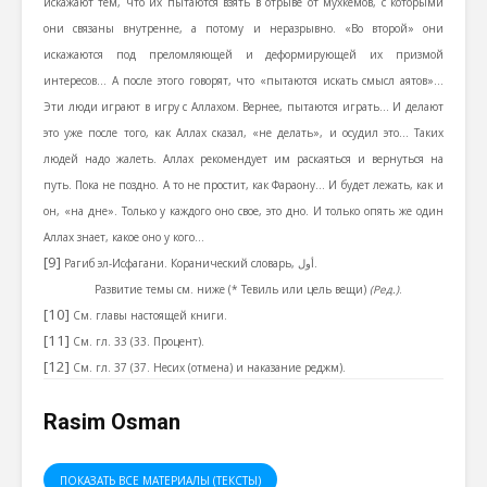
искажают тем, что их пытаются взять в отрыве от мухкемов, с которыми
они связаны внутренне, а потому и неразрывно. «Во второй» они
искажаются под преломляющей и деформирующей их призмой
интересов… А после этого говорят, что «пытаются искать смысл аятов»…
Эти люди играют в игру с Аллахом. Вернее, пытаются играть… И делают
это уже после того, как Аллах сказал, «не делать», и осудил это… Таких
людей надо жалеть. Аллах рекомендует им раскаяться и вернуться на
путь. Пока не поздно. А то не простит, как Фараону… И будет лежать, как и
он, «на дне». Только у каждого оно свое, это дно. И только опять же один
Аллах знает, какое оно у кого…
[9]
Рагиб эл-Исфагани. Коранический словарь,
أول
.
Развитие темы см. ниже (* Тевиль или цель вещи)
(Ред.)
.
[10]
См. главы настоящей книги.
[11]
См. гл. 33 (33. Процент).
[12]
См. гл. 37 (37. Несих (отмена) и наказание реджм).
Rasim Osman
ПОКАЗАТЬ ВСЕ МАТЕРИАЛЫ (ТЕКСТЫ)