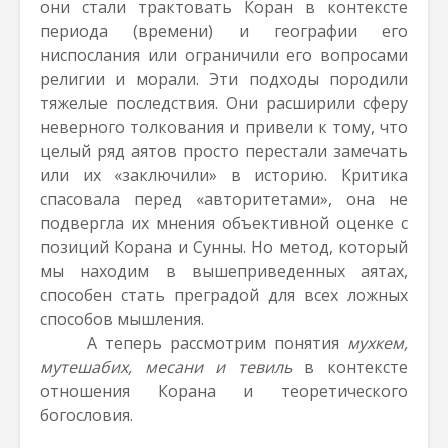
они стали трактовать Коран в контексте
периода (времени) и географии его
ниспослания или ограничили его вопросами
религии и морали. Эти подходы породили
тяжелые последствия. Они расширили сферу
неверного толкования и привели к тому, что
целый ряд аятов просто перестали замечать
или их «заключили» в историю. Критика
спасовала перед «авторитетами», она не
подвергла их мнения объективной оценке с
позиций Корана и Сунны.
Но метод, который
мы находим в вышеприведенных аятах,
способен стать преградой для всех ложных
способов мышления.
А теперь рассмотрим понятия
мухкем,
мутешабих, месани и тевиль
в контексте
отношения Корана и теоретического
богословия.