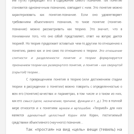
им пути) превращает его в содержание самого познания. Так понятие
становится однозначным познанию, совпадает с ним. Это понятие можно
характеризовать как понятие-познание. Если оно удовлетворяет
требованиям объективного познания, то такое понятие (понятие-
познание) можно рассматривать как теорию. Это значит, что в
понимании того, что оно собой представляет, ответ на вопрос дается
теорией. Но теория продолжает оставаться чем-то другим по отношению к
понятию, равно как и оно само по отношению к теории.
Это отношение
слитности и разделенности понятия и теории формулируется
признанием теории как развернутого понятия, а понятия – как свернутой
(скрытой) теории
…
С превращением понятия в теорию (или достижением стадии
теории в рассуждении о понятии) можно говорить с определенностью о
всех его (понятия) качествах и параметрах, в том числе и о таком из них,
как его
смысл (цели, назначении, причине, функции и т. д.)
. Это в полной
мере относится и к понятиям
мухкем и мутешабих
. «Теорией» для них
является
адекватный целостный Коран
или Коран, постигаемый
средствами объективного (научного) познания…
Так «простая» на вид «цель» вещи (тевиль) на