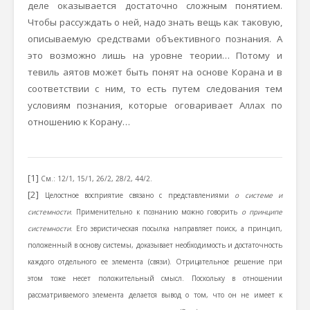
деле оказывается достаточно сложным понятием.
Чтобы рассуждать о ней, надо знать вещь как таковую,
описываемую средствами объективного познания. А
это возможно лишь на уровне теории… Потому и
тевиль аятов может быть понят на основе Корана и в
соответствии с ним, то есть путем следования тем
условиям познания, которые оговаривает Аллах по
отношению к Корану…
[1]
См.: 12/1, 15/1, 26/2, 28/2, 44/2.
[2]
Целостное восприятие связано с представлениями
о системе и
системности
. Применительно к познанию можно говорить
о принципе
системности
. Его эвристическая посылка направляет поиск, а принцип,
положенный в основу системы, доказывает необходимость и достаточность
каждого отдельного ее элемента (связи). Отрицательное решение при
этом тоже несет положительный смысл. Поскольку в отношении
рассматриваемого элемента делается вывод о том, что он не имеет к