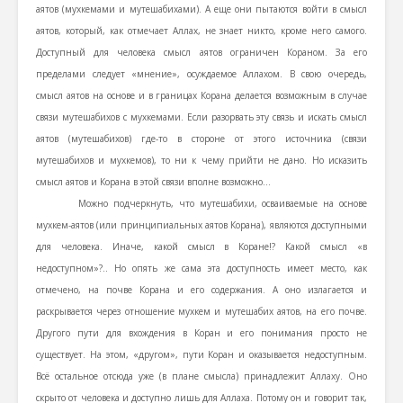
аятов (мухкемами и мутешабихами). А еще они пытаются войти в смысл
аятов, который, как отмечает Аллах, не знает никто, кроме него самого.
Доступный для человека смысл аятов ограничен Кораном. За его
пределами следует «мнение», осуждаемое Аллахом. В свою очередь,
смысл аятов на основе и в границах Корана делается возможным в случае
связи мутешабихов с мухкемами. Если разорвать эту связь и искать смысл
аятов (мутешабихов) где-то в стороне от этого источника (связи
мутешабихов и мухкемов), то ни к чему прийти не дано. Но исказить
смысл аятов и Корана в этой связи вполне возможно…
Можно подчеркнуть, что мутешабихи, осваиваемые на основе
мухкем-аятов (или принципиальных аятов Корана), являются доступными
для человека. Иначе, какой смысл в Коране!? Какой смысл «в
недоступном»?.. Но опять же сама эта доступность имеет место, как
отмечено, на почве Корана и его содержания. А оно излагается и
раскрывается через отношение мухкем и мутешабих аятов, на его почве.
Другого пути для вхождения в Коран и его понимания просто не
существует. На этом, «другом», пути Коран и оказывается недоступным.
Всё остальное отсюда уже (в плане смысла) принадлежит Аллаху. Оно
скрыто от человека и доступно лишь для Аллаха. Потому он и говорит так,