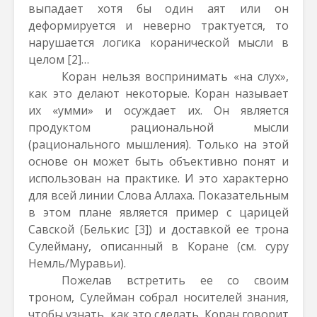
выпадает хотя бы один аят или он
деформируется и неверно трактуется, то
нарушается логика коранической мысли в
целом
[2]
…
Коран нельзя воспринимать «на слух»,
как это делают некоторые. Коран называет
их «умми» и осуждает их. Он является
продуктом рациональной мысли
(рационального мышления). Только на этой
основе он может быть объективно понят и
использован на практике. И это характерно
для всей линии Слова Аллаха. Показательным
в этом плане является пример с царицей
Савской (Белькис
[3]
) и доставкой ее трона
Сулейману, описанный в Коране (см. суру
Немль/Муравьи).
Пожелав встретить ее со своим
троном, Сулейман собрал носителей знания,
чтобы узнать, как это сделать. Коран говорит