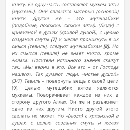
Книгу. Ее одну часть составляют мухкем-аяты
(мухкемы). Они являются матерью (основой)
Книги. Другие же – это мутешабихи
(подобные, похожие, схожие аяты). (Люди) с
кривизной в душах (кривой душой), с целью
создания смуты
[7]
и желая проникнуть в их
смысл (тевиль), следуют мутешабихам
[8]
. Но
их смысла (тевиля) не знает никто, кроме
Аллаха. Носители истинного знания скажут
так: «Мы верим в это. Все это – от Господа
нашего». Так думают люди, чистые душой»
(3/7)
.
Тевиль
– повернуть вещь к своей цели
[9]
. Целью мутешабих аятов являются
мухкемы. Поворачивает каждое из них в
сторону другого Аллах. Он же и разъясняет
одно из них другим. Никто другой этого
сделать не может. Но
«(люди) с кривизной в
душах, с целью создания смуты и желая
проникнуть в их смысл (тевиль), следуют