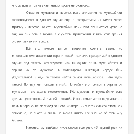
что смысла аятов не знает никто, кроме него самого…
Отказ от мухкемов и перенос всего внимания на мутешабихи
сопровождается в данном случае еще и восприятием их самих через
призму интересов. То есть мутешабихи начинают пониматься даже не
так, как они есть в Коране, а с учетом приложения к ним угла зрения
субъективных интересов.
Всё это, вместе взятое, позволяет сделать вывод «о
многократном» искажении коранической позиции, проводимой в данном
случае под флагом «сосредоточения» на одних лишь мутешабихах и
отрыва их от мухкемов. А мотивировка выглядит «вроде бы»
убедительной. Люди пытаются найти смысл мутешабихов… Что здесь
такого? Почему не позволить им?.. Но найти этот смысл в отрыве от
мухкемов – это задача невозможная. Ибо мухкемы и мутешабихи есть
единая целостность. И имя ей – Коран!.. И весь смысл аятов надо искать в
нем, в Коране, не переходя за него. «Закоранического» смысла аятов, как
отмечено, не знает и знать не может никто. Всё знание об этом – у
Аллаха…
Наконец, мутешабихи «искажаются еще раз». «В первый раз» их