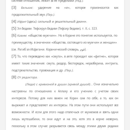
системе отношения, лежит за ее пределами
(Ред.)
.
[3]
Белькис
: ударение на «и», которое произносится как
продолжительный звук
(Пер.)
.
[4]
Ифрит
(здесь): сильный и решительный джинн.
[5]
Эл-Бедави. Тефсирул-Бедави (Тефсир Бедави), т. II, c. 323.
[6]
Кавим
: «общество мужчин». Но в Коране это понятие используется, по
преимуществу, в значении «общества, состоящего из мужчин и женщин»
(см. Рагиб эл-Исфагани. Коранический словарь,
قوم
).
[7]
То, что переведено как «смута», в аяте проходит как «фитне», которое
имеет такие значения: смута, раздор, беспорядок, неразбериха, интрига,
подстрекательство, провокация и др.
(Пер.).
[8]
От редактора
.
(Люди) с кривизной в душах (кривой душой)
… Они изначально
настроены по отношению к Аллаху и его учению с учетом своих
интересов. Потому для них важен не Коран сам по себе, а то, как он
выражает и представляет их интересы. На этом пути они используют все
возможности. И если для этого надо отвлечься от мухкемов и взять одни
лишь мутешабихи, то они идут и на это, хотя это в корне неверно,
поскольку в этом случае разрывается связь между этими двумя родами