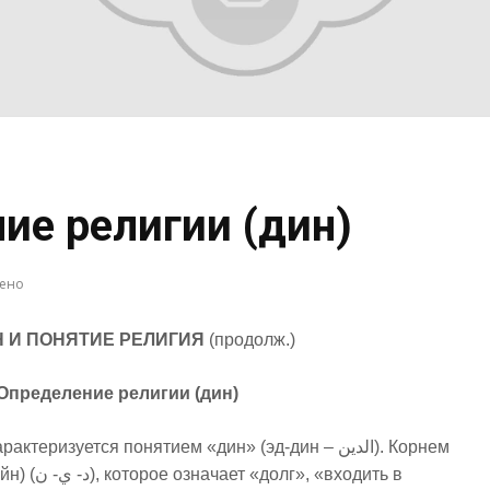
ие религии (дин)
рено
Н
И ПОНЯТИЕ РЕЛИГИЯ
(продолж.)
Определение религии (дин)
теризуется понятием «дин» (эд-дин – الدين). Корнем
 «входить в