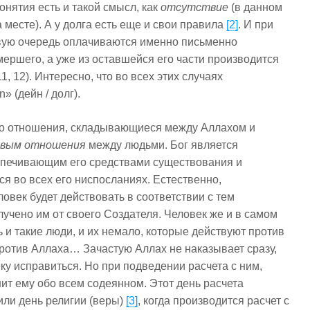
понятия есть и такой смысл, как
отсутствие
(в данном
а месте). А у долга есть еще и свои правила
[2]
. И при
вую очередь оплачиваются именно письменно
ершего, а уже из оставшейся его части производится
11, 12). Интересно, что во всех этих случаях
» (дейн / долг).
что отношения, складывающиеся между Аллахом и
овым отношения
между людьми. Бог является
спечивающим его средствами существования и
тся во всех его ниспосланиях. Естественно,
ловек будет действовать в соответствии с тем
учено им от своего Создателя. Человек же и в самом
ть и такие люди, и их немало, которые действуют против
 против Аллаха… Зачастую Аллах не наказывает сразу,
ку исправиться. Но при подведении расчета с ним,
ит ему обо всем содеянном. Этот день расчета
или день религии (веры)
[3]
, когда производится расчет с