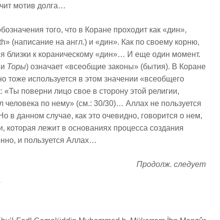
чит мотив долга…
обозначения того, что в Коране проходит как «дин»,
h» (написание на англ.) и «дин». Как по своему корню,
ия близки к кораническому «дин»… И еще один момент.
ии
Торы
) означает «всеобщие законы» (бытия). В Коране
но тоже используется в этом значении «всеобщего
к: «Ты поверни лицо свое в сторону этой религии,
 человека по нему» (см.: 30/30)… Аллах не пользуется
Но в данном случае, как это очевидно, говорится о нем,
ти, которая лежит в основаниях процесса создания
енно, и пользуется Аллах…
Продолж. следует