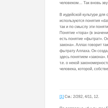
человеком… Так вновь зву
В иудейской культуре для 
используются понятия «dat
так и по смыслу эти понят
Понятие «тора» (в значен
есть понятие «фытрат». О
закона». Аллах говорит та
фытрату Аллаха. Он создал
здесь понятием «закона». 
т.е. о некой закономернос
человека, которой, собств
[1]
См.: 2/282, 4/11, 12.