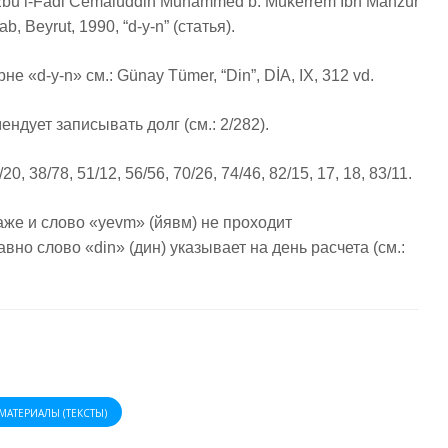
 Ebu’l-Fadl Cemalüddin Muhammed b. Mükerrem İbn Manzûr
ab, Beyrut, 1990, “d-y-n” (статья).
е «d-y-n» см.: Günay Tümer, “Din”, DİA, IX, 312 vd.
ендует записывать долг (см.: 2/282).
/20, 38/78, 51/12, 56/56, 70/26, 74/46, 82/15, 17, 18, 83/11.
аже и слово «yevm» (йявм) не проходит
вно слово «din» (дин) указывает на день расчета (см.:
МАТЕРИАЛЫ (ТЕКСТЫ)