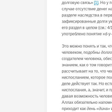
долговую связь»
[1]
. Но у 
случае отсутствие денег н
разделе наследства в пер
зафиксированные долги ум
его раздел в целом (см.: 4/
употреблено понятие «d-y-n
Это можно понять и так, 
человеком, подобны
долг
создателем человека, обе
знанием, как о том говори
рассчитывает на то, что че
ниспосланием, которое пол
деле действует так. Но ес
ниспослания, а, значит, и
давая возможность челове
Аллах обязательно напомн
приходит как
день «дина»