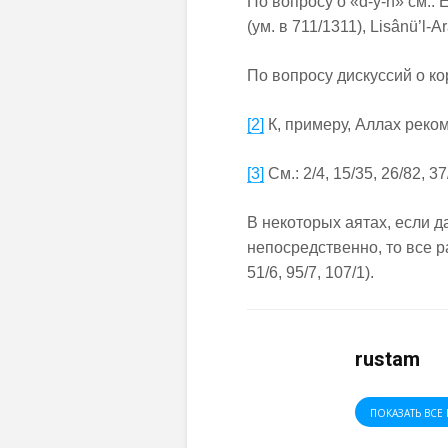
По вопросу о «d-y-n» см.:
(ум. в 711/1311), Lisânü’l-Ar
По вопросу дискуссий о корн
[2]
К, примеру, Аллах реком
[3]
См.: 2/4, 15/35, 26/82, 37
В некоторых аятах, если д
непосредственно, то все ра
51/6, 95/7, 107/1).
rustam
ПОКАЗАТЬ ВСЕ 