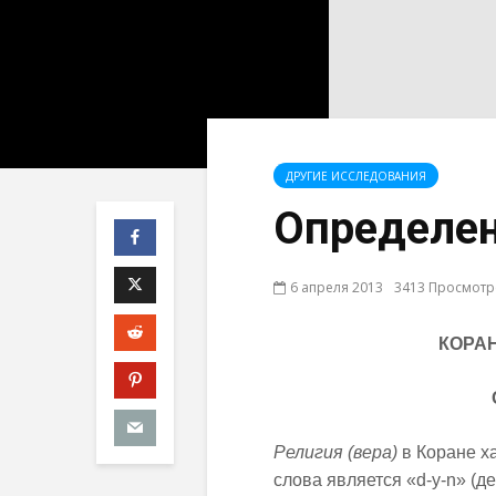
ДРУГИЕ ИССЛЕДОВАНИЯ
Определен
6 апреля 2013
3413 Просмот
КОРА
Религия (вера)
в Коране харак
слова является «d-y-n» (дейн) (د- ي- ن), которое означает «долг»,