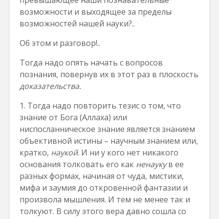
превышающее наши познавательные
возможности и выходящее за пределы
возможностей нашей науки?..
Об этом и разговор!..
Тогда надо опять начать с вопросов
познания, повернув их в этот раз в плоскость
доказательства.
1. Тогда надо повторить тезис о том, что
знание от Бога (Аллаха) или
ниспосланническое знание является знанием
объективной истины – научным знанием или,
кратко,
наукой
. И ни у кого нет никакого
основания толковать его как
ненауку
в ее
разных формах, начиная от чуда, мистики,
мифа и заумия до откровенной фантазии и
произвола мышления. И тем не менее так и
толкуют. В силу этого вера давно сошла со