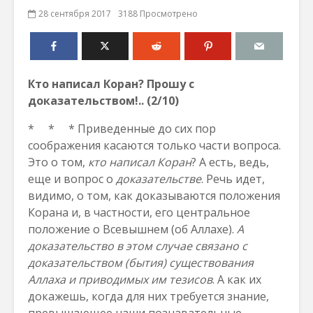
28 сентября 2017
3188 Просмотрено
К
то написал Коран
? Прошу с
доказательство
м!.. (2/10)
* * * Приведенные до сих пор
соображения касаются только части вопроса.
Это о том,
кто написал Коран
? А есть, ведь,
еще и вопрос о
доказательств
е
. Речь идет,
видимо, о том, как доказываются положения
Корана и, в частности, его центральное
положение о Всевышнем (об Аллахе).
А
доказательство в этом случае связано с
доказательством (бытия) существования
Аллаха и приводимых им тезисов
. А как их
докажешь, когда для них требуется знание,