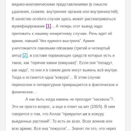
медико-анатомическими представлениями (в смысле
удаления, скажем, внутренних органов или внутренностей).
В качестве особого случая здесь может рассматриваться
[1]
мумифицирование
… А теперь этот вывод надо
приложить к нашему конкретному случаю. Речь идет об
армии, павшей “без единого выстрела”. Армия
уничтожается лавовыми облаками (третий и четвертый
[2]
аяты)
, в составе поражающих средств которых есть и
такое, как “горячие камни (камушки)”. Если они “попадут,
как надо”, то они и в самом деле могут выжечь всё внутри.
Тогда и останется одна “кожура”… В этом случае
переносное и литературное превращается в фактическое и
физическое…
А как быть когда камень не проходит “насквозь”?..
Это не просто вопрос, а еще и ответ на аят (105/5). В нем
говорится о том, что Аллах “превратил
их
в кожуру
выеденных растений”. То есть их всех. Всех воинов или
всю армию. Вся она “пожухла”… Значит ли это, что через