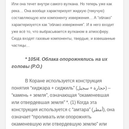
Или она течет внутри самого вулкана. Но теперь уже как
река… Она вообще характеризует жидкую (текучую)
составляющую или компоненту извержения… А “облако”
характеризуется как “облако извержения”. И в него входит
уже всё то, что выбрасывается вулканом в атмосферу.
Сюда входят газовые компоненты, твердые, и взвешанные
частицы…
* 105/4. Облака опорожнялись на их
головы (Р.О.)
В Коране используется конструкция
понятия “хиджара + сиджиль” (
حجارة + سجيل
) –
“камень + земля”, означающая “окаменевшая
или отвердевшая земля” *. (1) Когда эта
конструкция используется с “амтара” (
أمطر
), она
означает “проливать или опорожнять
окаменевшую или отвердевшую землю” или