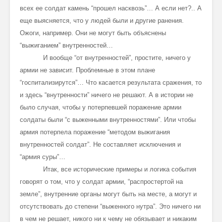
всех ее солдат камень “прошел насквозь”… А если нет?.. А
еще выясняется, что у людей были и другие ранения.
Ожоги, например. Они не могут быть объяснены
“выжиганием” внутренностей…
И вообще “от внутренностей”, простите, ничего у
армии не зависит. Проблемные в этом плане
“госпитализирутся”… Что касается результата сражения, то
и здесь “внутренности” ничего не решают. А в истории не
было случая, чтобы у потерпевшей поражение армии
солдаты были “с выженными внутренностями”. Или чтобы
армия потерпела поражение “методом выжигания
внутренностей солдат”. Не составляет исключения и
“армия суры”…
Итак, все исторические примеры и логика события
говорят о том, что у солдат армии, “распростертой на
земле”, внутренние органы могут быть на месте, а могут и
отсутствовать до степени “выженного нутра”. Это ничего ни
в чем не решает, никого ни к чему не обязывает и никаким