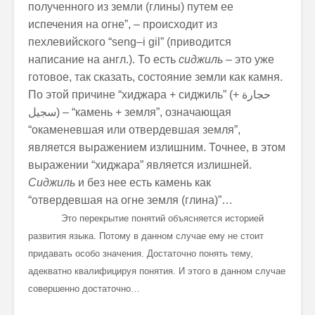
полученного из земли (глины) путем ее
испечения на огне”, – происходит из
пехлевийского “
seng
–
i
gil
” (приводится
написание на англ.). То есть
сиджиль
– это уже
готовое, так сказать, состояние земли как камня.
По этой причине “хиджара + сиджиль” (
حجارة +
سجيل
) – “камень + земля”, означающая
“окаменевшая или отвердевшая земля”,
является выражением излишним. Точнее, в этом
выражении “хиджара” является излишней.
Сиджиль
и без нее есть камень как
“отвердевшая на огне земля (глина)”…
Это перекрытие понятий объясняется историей
развития языка. Потому в данном случае ему не стоит
придавать особо значения. Достаточно понять тему,
адекватно квалифицируя понятия. И этого в данном случае
совершенно достаточно…