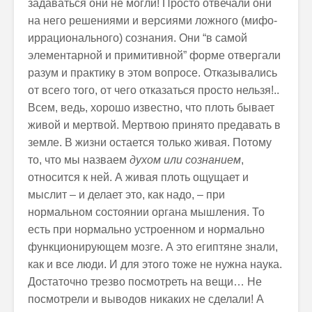
задаваться они не могли! Просто отвечали они
на него решениями и версиями ложного (мифо-
иррационального) сознания. Они “в самой
элементарной и примитивной” форме отвергали
разум и практику в этом вопросе. Отказывались
от всего того, от чего отказаться просто нельзя!..
Всем, ведь, хорошо известно, что плоть бывает
живой и мертвой. Мертвою принято предавать в
земле. В жизни остается только живая. Потому
то, что мы назваем
духом или сознанием
,
относится к ней. А живая плоть ощущает и
мыслит – и делает это, как надо, – при
нормальном состоянии органа мышления. То
есть при нормально устроенном и нормально
функционирующем мозге. А это египтяне знали,
как и все люди. И для этого тоже не нужна наука.
Достаточно трезво посмотреть на вещи… Не
посмотрели и выводов никаких не сделали! А