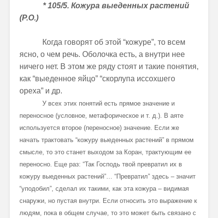
* 105/5. Кожура выеденных растений
(Р.О.)
Когда говорят об этой “кожуре”, то всем
ясно, о чем речь. Оболочка есть, а внутри нее
ничего нет. В этом же ряду стоят и такие понятия,
как “выеденное яйцо” “скорлупа иссохшего
ореха” и др.
У всех этих понятий есть прямое значение и
переносное (условное, метафорическое и т. д.). В аяте
используется второе (переносное) значение. Если же
начать трактовать “кожуру выеденных растений” в прямом
смысле, то это станет выходом за Коран, трактующим ее
переносно. Еще раз: “Так Господь твой превратил их в
кожуру выеденных растений”… “Превратил” здесь – значит
“уподобил”, сделал их такими, как эта кожура – видимая
снаружи, но пустая внутри. Если относить это выражение к
людям, пока в общем случае, то это может быть связано с