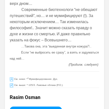
верх дном…
Современные биотехнологи “не обещают
путешествий”, но… и не мумифицируют (!). За
некоторым исключением… Так изменилась
философия!.. Значит можно сказать правду о
духе и жизни со смертью. И даже правильно
указать на фокус – Всевышнего…
…Такова она, эта “выеденная внутри кожура”!..
Если “не выбросить ее сразу”, а взять и задуматься
над ней…
(Продолж. следует)
[1]
1
См. ниже: *
Мумифицирование. Дух.
[2]
См. выше: * 105/3. Лавовые облака (Р.О.).
Rasim Osman