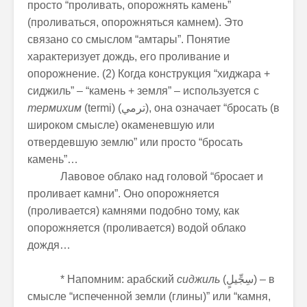
просто “проливать, опорожнять камень”
(проливаться, опорожняться камнем). Это
связано со смыслом “амтары”. Понятие
характеризует дождь, его проливание и
опорожнение. (2) Когда конструкция “хиджара +
сиджиль” – “камень + земля” – используется с
термихим
(termi) (
ترمي
), она означает “бросать (в
широком смысле) окаменевшую или
отвердевшую землю” или просто “бросать
камень”…
Лавовое облако над головой “бросает и
проливает камни”. Оно опорожняется
(проливается) камнями подобно тому, как
опорожняется (проливается) водой облако
дождя…
*
Напомним: арабский
сиджиль
(
سِجِّيلٍ
) – в
смысле “испеченной земли (глины)” или “камня,