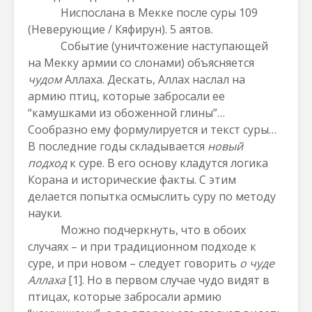
Ниспослана в Мекке после суры 109
(Неверующие / Кяфирун). 5 аятов.
Событие (уничтожение наступающей
на Мекку армии со слонами) объясняется
чудом
Аллаха. Дескать, Аллах наслал на
армию птиц, которые забросали ее
“камушками из обоженной глины”…
Сообразно ему формулируется и текст суры…
В последние годы складывается
новый
подход
к суре. В его основу кладутся логика
Корана и исторические факты. С этим
делается попытка осмыслить суру по методу
науки.
Можно подчеркнуть, что в обоих
случаях – и при традиционном подходе к
суре, и при новом – следует говорить
о чуде
Аллаха
[1]
. Но в первом случае чудо видят в
птицах, которые забросали армию