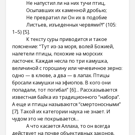
Не напустил ли на них тучи птиц,
Осыпавших их каменной дробью;
Не превратил ли Он их в подобие
Листьев, изъеденных червями?!” (105:
1–5)
[5]
.
К тексту суры приводится и такое
пояснение: “Тут из-за моря, волей Божией,
налетели птицы, похожие на морских
ласточек. Каждая несла по три камушка,
величиной с горошину или чечевичное зерно:
одно — в клюве, а два — в лапах. Птицы
бросали камушки на эфиопов. В кого они
попадали, тот погибал”
[6]
… Рассказывается
известная байка из традиционного “набора”.
А еще и птицы называются “смертоносными”
[7]
. Такой их категории наука не знает. И
чудом это не покрывается…
А что касается Аллаха, то он всегда
действует на почве объективных законов.