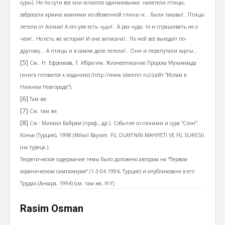
суры). Но по сути все они остаются одинаковыми: налетели птицы,
забросали армию камнями из обоженной глины и… были таковы!.. Птицы
летели от Аллаха! А это уже есть
чудо
!.. А раз чудо, то и спрашивать не о
чем!.. Но есть же история! И она записана!.. По ней всё выходит по-
другому… А птицы и в самом деле летели!.. Они и перепутали карты…
[5]
См.: Н. Ефремова, Т. Ибрагим. Жизнеописание Пророка Мухаммада
(книга готовится к изданию) (
http://www.islamnn.ru
) (сайт “Ислам в
Нижнем Новгороде”).
[6]
Там же.
[7]
См. там же.
[8]
См.: Микаил Байрам (проф., др.). Событие со слонами и сура “Слон”.
Конья (Турция), 1998 (Mikail Bayram. FİL OLAYI’NIN MAHİYETİ VE FİL SURESİ)
(на турецк.).
Теоретическое содержание темы было доложено автором на “Первом
кораническом симпозиуме” (1-3.04.1994, Турция) и опубликовано в его
Трудах (Анкара, 1994) (см. там же, IY-Y).
Rasim Osman