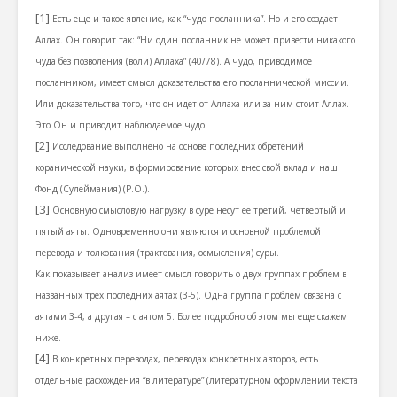
[1]
Есть еще и такое явление, как “чудо посланника”. Но и его создает
Аллах. Он говорит так:
“Ни один посланник не может привести никакого
чуда без позволения (воли) Аллаха” (40/78). А чудо, приводимое
посланником, имеет смысл доказательства его посланнической миссии.
Или доказательства того, что он идет от Аллаха или за ним стоит Аллах.
Это Он и приводит наблюдаемое чудо.
[2]
Исследование выполнено на основе последних обретений
коранической науки, в формирование которых внес свой вклад и наш
Фонд (Сулеймания) (Р.О.).
[3]
Основную смысловую нагрузку в суре несут ее третий, четвертый и
пятый аяты. Одновременно они являются и основной проблемой
перевода и толкования (трактования, осмысления) суры.
Как показывает анализ имеет смысл говорить о двух группах проблем в
названных трех последних аятах (3-5). Одна группа проблем связана с
аятами 3-4, а другая – с аятом 5. Более подробно об этом мы еще скажем
ниже.
[4]
В конкретных переводах, переводах конкретных авторов, есть
отдельные расхождения “в литературе” (литературном оформлении текста