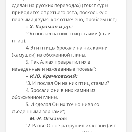
сделан на русских переводах) (текст суры
приводится с третьего аята, поскольку с
первыми двумя, как отмечено, проблем нет):
– Х. Караман и др.:
“Он послал на них птиц стаями (стаи
птиц).
4. Эти птицы бросали на них камни
(камушки) из обоженной глины.
5. Так Аллах превратил их в
изъеденные и изжеванные посевы”;
–
И.Ю. Крачковский:
“3. И послал Он на них птиц стаями?
4.
Бросали они в них камни из
обожженной глины.
5.
И сделал Он их точно нива со
съеденными зернами”;
–
М.-Н. Османов:
“2. Разве Он не разрушил их козни (аят