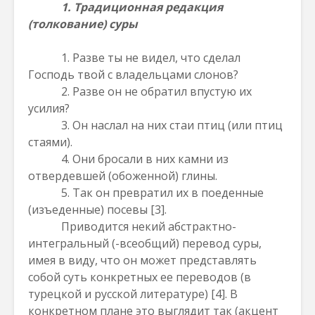
1. Традиционная редакция
(толкование) суры
1. Разве ты не видел, что сделал
Господь твой с владельцами слонов?
2. Разве он не обратил впустую их
усилия?
3. Он наслал на них стаи птиц (или птиц
стаями).
4. Они бросали в них камни из
отвердевшей (обоженной) глины.
5. Так он превратил их в поеденные
(изъеденные) посевы
[3]
.
Приводится некий абстрактно-
интегральный (-всеобщий) перевод суры,
имея в виду, что он может представлять
собой суть конкретных ее переводов (в
турецкой и русской литературе)
[4]
. В
конкретном плане это выглядит так (акцент