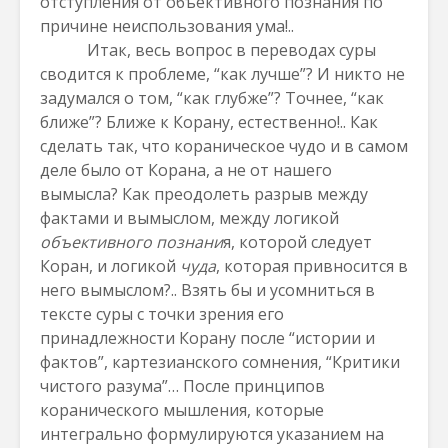
отступления от объективного познания по
причине неиспользования ума!..
Итак, весь вопрос в переводах суры
сводится к проблеме, “как лучше”? И никто не
задумался о том, “как глубже”? Точнее, “как
ближе”? Ближе к Корану, естественно!.. Как
сделать так, что кораническое чудо и в самом
деле было от Корана, а не от нашего
вымысла? Как преодолеть разрыв между
фактами и вымыслом, между логикой
объективного познани
я, которой следует
Коран, и логикой
чуда
, которая привносится в
него вымыслом?.. Взять бы и усомниться в
тексте суры с точки зрения его
принадлежности Корану после “истории и
фактов”, картезианского сомнения, “Критики
чистого разума”… После принципов
коранического мышления, которые
интегрально формулируются указанием на