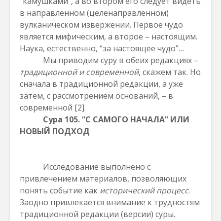
“камушками”, а во втором его следует видеть
в направленном (целенаправленном)
вулканическом извержении. Первое чудо
является мифическим, а второе – настоящим.
Наука, естественно, “за настоящее чудо”…
Мы приводим суру в обеих редакциях –
традиционной и современной
, скажем так. Но
сначала в традиционной редакции, а уже
затем, с рассмотрением оснований, – в
современной
[2]
.
Сура 105
. “С САМОГО НАЧАЛА” ИЛИ
НОВЫЙ ПОДХОД
Исследование выполнено с
привлечением материалов, позволяющих
понять событие как
исторический процесс
.
Заодно привлекается внимание к трудностям
традиционной редакции (версии) суры.