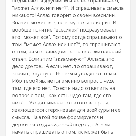
подменяется другим. Мы же не спрашиваем,
“может Аллах или нет?”. И спрашивать смысла
никакого! Аллах говорит о своем всесилии.
Значит может всё, потому так и говорит. И
вообще понятие “всесилия” подразумевает
это “может всё”. Потому когда спрашивают о
том, “может Аллах или нет?”, то спрашивают
о том, на что заведомо есть положительный
ответ. Если этим “экзаменуют” Аллаха, это
дело другое… А если, нет, то спрашивают,
значит, впустую… Но тем и уводят от темы.
Ибо темой является именно вопрос о чуде
там, где его нет. То есть надо ответить на
вопрос о том, “как есть чудо там, где его
нет?”… Уходят именно от этого вопроса,
являющегося стержневым для всей суры и ее
смысла. На этой почве формируется и
держится
традиционный
подход… А если
начать спрашивать о том, кк может быть