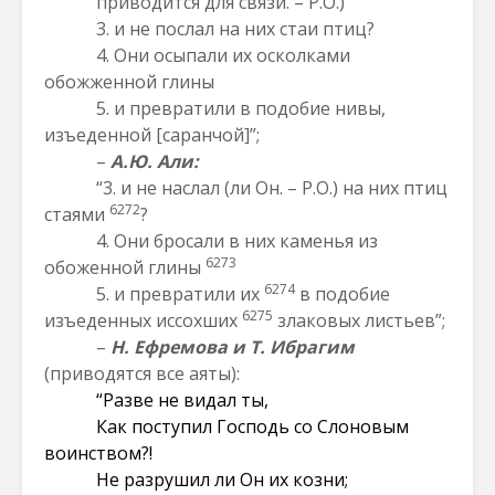
приводится для связи. – Р.О.)
3. и не послал на них стаи птиц?
4. Они осыпали их осколками
обожженной глины
5. и превратили в подобие нивы,
изъеденной [саранчой]”;
–
А.Ю. Али:
“3. и не наслал (ли Он. – Р.О.) на них птиц
6272
стаями
?
4. Они бросали в них каменья из
6273
обоженной глины
6274
5. и превратили их
в подобие
6275
изъеденных иссохших
злаковых листьев”;
–
Н. Ефремова и Т. Ибрагим
(приводятся все аяты):
“Разве не видал ты,
Как поступил Господь со Слоновым
воинством?!
Не разрушил ли Он их козни;