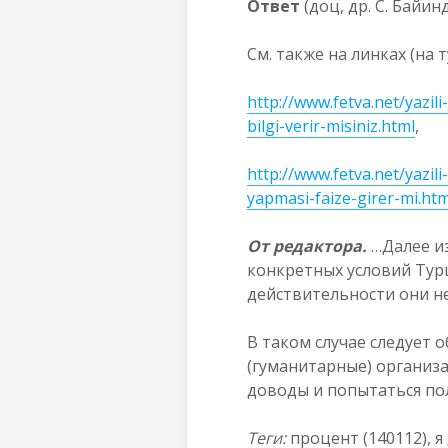
Ответ
(доц, др. С. Байин
См. также на линках (на т
http://www.fetva.net/yazil
bilgi-verir-misiniz.html
,
http://www.fetva.net/yazil
yapmasi-faize-girer-mi.htm
От редактора.
…Далее из
конкретных условий Турц
действительности они не
В таком случае следует 
(гуманитарные) организа
доводы и попытаться по
Теги:
процент (140112), 