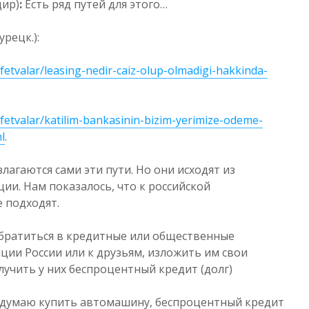
дир)
:
Есть ряд путей для этого…
урецк.):
i-fetvalar/leasing-nedir-caiz-olup-olmadigi-hakkinda-
i-fetvalar/katilim-bankasinin-bizim-yerimize-odeme-
l
.
лагаются сами эти пути. Но они исходят из
ии. Нам показалось, что к российской
 подходят.
обратиться в кредитные или общественные
ции России или к друзьям, изложить им свои
лучить у них беспроцентный кредит (долг)
я думаю купить автомашину, беспроцентный кредит