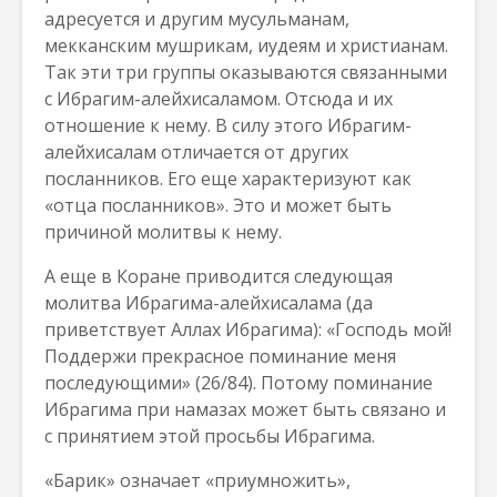
адресуется и другим мусульманам,
мекканским мушрикам, иудеям и христианам.
Так эти три группы оказываются связанными
с Ибрагим-алейхисаламом. Отсюда и их
отношение к нему. В силу этого Ибрагим-
алейхисалам отличается от других
посланников. Его еще характеризуют как
«отца посланников». Это и может быть
причиной молитвы к нему.
А еще в Коране приводится следующая
молитва Ибрагима-алейхисалама (да
приветствует Аллах Ибрагима): «Господь мой!
Поддержи прекрасное поминание меня
последующими» (26/84). Потому поминание
Ибрагима при намазах может быть связано и
с принятием этой просьбы Ибрагима.
«Барик» означает «приумножить»,