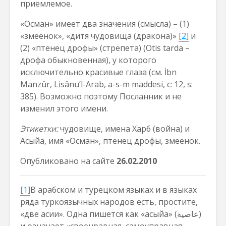
приемлемое.
«Осман» имеет два значения (смысла) – (1)
«змеёнок», «дитя чудовища (дракона)»
[2]
и
(2) «птенец дрофы» (стрепета) (Otis tarda –
дрофа обыкновенная), у которого
исключительно красивые глаза (см. İbn
Manzûr, Lisânu’l-Arab, a-s-m maddesi, c: 12, s:
385). Возможно поэтому Посланник и не
изменил этого имени.
Этикетки:
чудовище, имена Харб (война) и
Асыйа, имя «Осман», птенец дрофы, змеёнок.
Опубликовано на сайте
26.02.2010
[1]
В арабском и турецком языках и в языках
ряда туркоязычных народов есть, простите,
«две асии». Одна пишется как «асыйа» (عاصية)