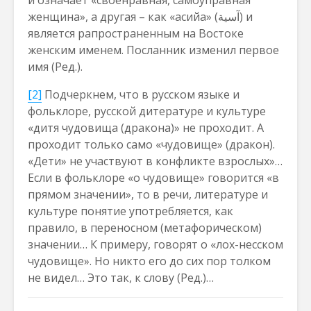
и означает «своенравная, самоуправная
женщина», а другая – как «асийа» (آسية) и
является рапространенным на Востоке
женским именем. Посланник изменил первое
имя (Ред.).
[2]
Подчеркнем, что в русском языке и
фольклоре, русской дитературе и культуре
«дитя чудовища (дракона)» не проходит. А
проходит только само «чудовище» (дракон).
«Дети» не участвуют в конфликте взрослых»…
Если в фольклоре «о чудовище» говорится «в
прямом значении», то в речи, литературе и
культуре понятие употребляется, как
правило, в переносном (метафорическом)
значении… К примеру, говорят о «лох-несском
чудовище». Но никто его до сих пор толком
не видел… Это так, к слову (Ред.)…