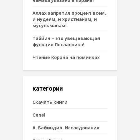
намаза указано в Коране!
Аллах запретил процент всем,
и иудеям, и христианам, и
мусульманам!
Табйин – это увещевающая
функция Посланника!
Чтение Корана на поминках
категории
Cкачать книги
Genel
А. Байиндир. Исследования