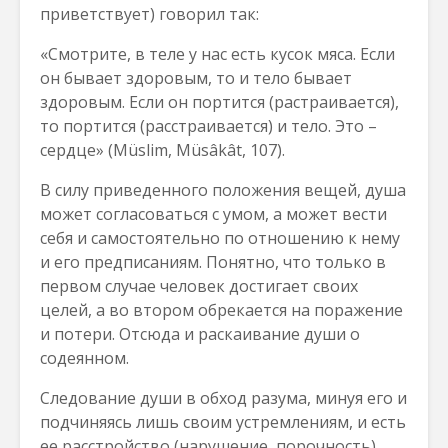
приветствует) говорил так:
«Смотрите, в теле у нас есть кусок мяса. Если
он бывает здоровым, то и тело бывает
здоровым. Если он портится (растраивается),
то портится (расстраивается) и тело. Это –
сердце» (Müslim, Müsâkât, 107).
В силу приведенного положения вещей, душа
может согласоваться с умом, а может вести
себя и самостоятельно по отношению к нему
и его предписаниям. Понятно, что только в
первом случае человек достигает своих
целей, а во втором обрекается на поражение
и потери. Отсюда и раскаивание души о
содеянном.
Следование души в обход разума, минуя его и
подчиняясь лишь своим устремлениям, и есть
ее расстройство (нарушение, порочность).