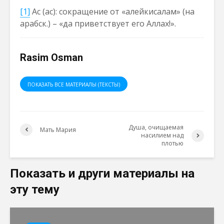
[1]
Ас (ас): сокращение от «алейкисалам» (на
арабск.) – «да приветствует его Аллах!».
Rasim Osman
ПОКАЗАТЬ ВСЕ МАТЕРИАЛЫ (ТЕКСТЫ)
Душа, очищаемая
Мать Мария
насилием над
плотью
Показать и други материалы на
эту тему