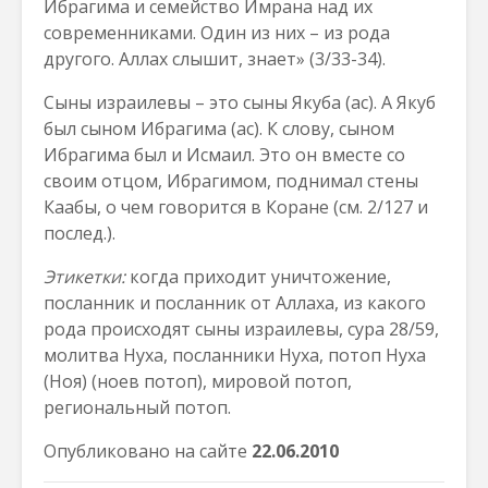
Ибрагима и семейство Имрана над их
современниками. Один из них – из рода
другого. Аллах слышит, знает» (3/33-34).
Сыны израилевы – это сыны Якуба (ас). А Якуб
был сыном Ибрагима (ас). К слову, сыном
Ибрагима был и Исмаил. Это он вместе со
своим отцом, Ибрагимом, поднимал стены
Каабы, о чем говорится в Коране (см. 2/127 и
послед.).
Этикетки:
когда приходит уничтожение,
посланник и посланник от Аллаха, из какого
рода происходят сыны израилевы, сура 28/59,
молитва Нуха, посланники Нуха, потоп Нуха
(Ноя) (ноев потоп), мировой потоп,
региональный потоп.
Опубликовано на сайте
22.06.2010