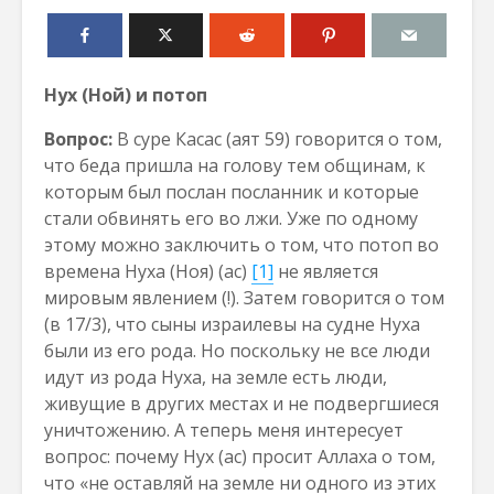
Нух (Ной) и потоп
Вопрос:
В суре Касас (аят 59) говорится о том,
что беда пришла на голову тем общинам, к
которым был послан посланник и которые
стали обвинять его во лжи. Уже по одному
этому можно заключить о том, что потоп во
времена Нуха (Ноя) (ас)
[1]
не является
мировым явлением (!). Затем говорится о том
(в 17/3), что сыны израилевы на судне Нуха
были из его рода. Но поскольку не все люди
идут из рода Нуха, на земле есть люди,
живущие в других местах и не подвергшиеся
уничтожению. А теперь меня интересует
вопрос: почему Нух (ас) просит Аллаха о том,
что «не оставляй на земле ни одного из этих