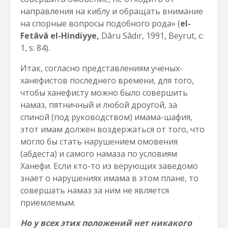
направления на киблу и обращать внимание
на спорные вопросы подобного рода» (
el-
Fetâvâ el-Hindiyye,
Dâru Sâdır, 1991, Beyrut, c:
1, s: 84).
Итак, согласно представлениям ученых-
ханефистов последнего времени, для того,
чтобы ханефисту можно было совершить
намаз, пятничный и любой дроугой, за
спиной (под руководством) имама-шафия,
этот имам должен воздержаться от того, что
могло бы стать нарушением омовения
(абдеста) и самого намаза по условиям
Ханефи. Если кто-то из верующих заведомо
знает о нарушениях имама в этом плане, то
совершать намаз за ним не является
приемлемым.
Но у всех этих положений нет никакого