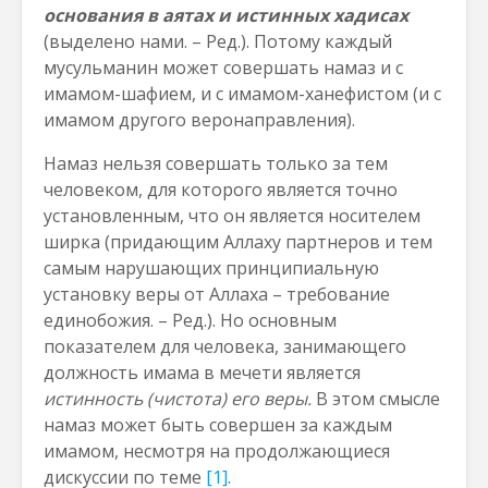
основания в аятах и истинных хадисах
(выделено нами. – Ред.). Потому каждый
мусульманин может совершать намаз и с
имамом-шафием, и с имамом-ханефистом (и с
имамом другого веронаправления).
Намаз нельзя совершать только за тем
человеком, для которого является точно
установленным, что он является носителем
ширка (придающим Аллаху партнеров и тем
самым нарушающих принципиальную
установку веры от Аллаха – требование
единобожия. – Ред.). Но основным
показателем для человека, занимающего
должность имама в мечети является
истинность (чистота) его веры.
В этом смысле
намаз может быть совершен за каждым
имамом, несмотря на продолжающиеся
дискуссии по теме
[1]
.