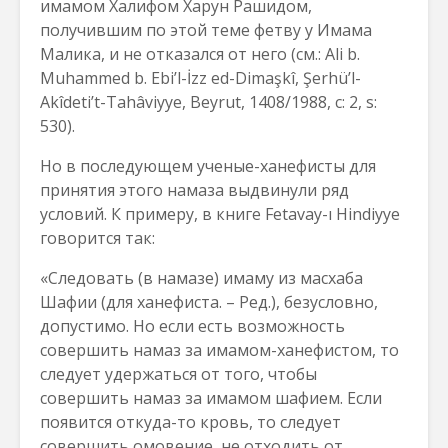
имамом Халифом Харун Рашидом,
получившим по этой теме фетву у Имама
Малика, и не отказался от него (см.: Ali b.
Muhammed b. Ebi’l-İzz ed-Dimaşkî, Şerhü’l-
Akîdeti’t-Tahâviyye, Beyrut, 1408/1988, c: 2, s:
530).
Но в последующем ученые-ханефисты для
принятия этого намаза выдвинули ряд
условий. К примеру, в книге Fetavay-ı Hindiyye
говорится так:
«Следовать (в намазе) имаму из масхаба
Шафии (для ханефиста. – Ред.), безусловно,
допустимо. Но если есть возможность
совершить намаз за имамом-ханефистом, то
следует удержаться от того, чтобы
совершить намаз за имамом шафием. Если
появится откуда-то кровь, то следует
совершить омовение, не отходить от