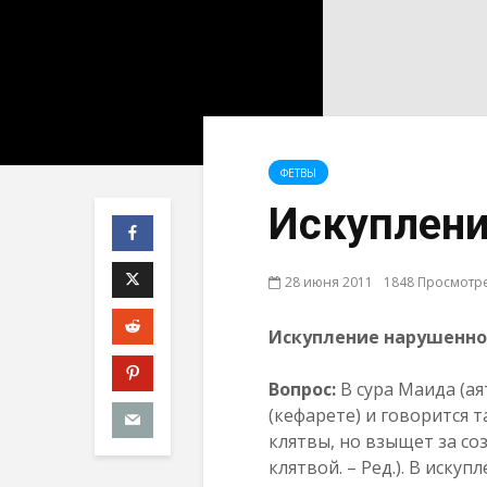
ФЕТВЫ
Искуплени
28 июня 2011
1848 Просмотр
Искупление нарушенно
Вопрос:
В сура Маида (ая
(кефарете) и говорится т
клятвы, но взыщет за со
клятвой. – Ред.). В иску