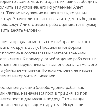
 кормите свои семьи, или одеть их, или освободить
олнить эти условия), его искуплением будет
т. Таково искупление ваших клятв, когда вы
ятву». Значит ли это, что насытить десять бедных
еловеку? Или стоимость раба оцениватся в сумму,
тить десять человек?
ения и предлагаемого в нем выбора нет такого
вать их друг к другу. Предалагются формы
к простому в соответствии с материальными
ля клятвы. К примеру, освобождение раба есть не
ления при нарушениях клятвы, оно есть также в его
и убийстве человека. Но если человек не найдет
длежит накормить 60 человек.
последнем условии (освобождение раба), как
и клятвы, назначается пост в три дня, то при
ается пост в два месяца подряд. Это – вещи,
оставлены друг рядом с другом… Искупление