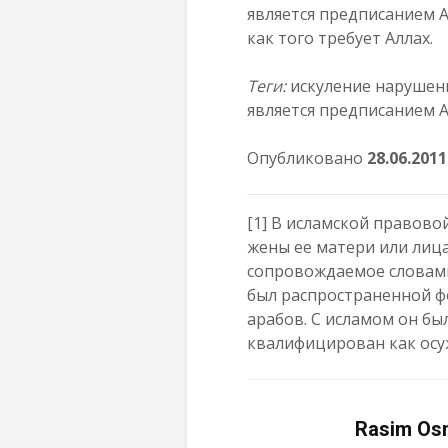
является предписанием А
как того требует Аллах.
Теги:
искуление нарушенно
является предписанием А
Опубликовано
28.06.2011
[1]
В исламской правово
жены ее матери или лица
сопровождаемое словами 
был распространенной ф
арабов. С исламом он бы
квалифицирован как осу
Rasim Os