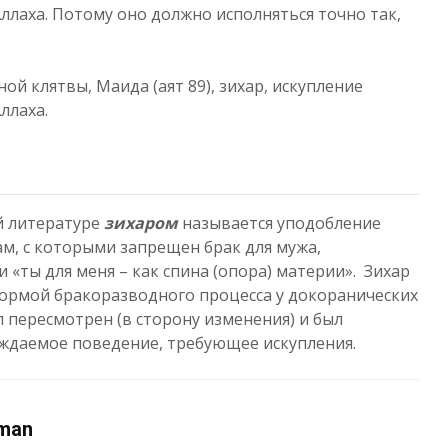
ллаха. Потому оно должно исполняться точно так,
й клятвы, Маида (аят 89), зихар, искупление
ллаха.
й литературе
зихаром
называется уподобление
м, с которыми запрещен брак для мужа,
«ты для меня – как спина (опора) материи». Зихар
ормой бракоразводного процесса у докоранических
л пересмотрен (в сторону изменения) и был
ждаемое поведение, требующее искупления.
man