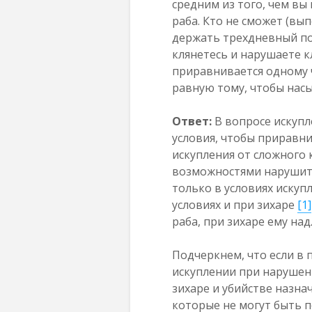
средним из того, чем вы
раба. Кто не сможет (вып
держать трехдневный пос
клянетесь и нарушаете кл
приравнивается одному ч
равную тому, чтобы насы
Ответ:
В вопросе искупл
условия, чтобы приравни
искупления от сложного 
возможностями нарушите
только в условиях искуп
условиях и при зихаре
[1]
раба, при зихаре ему на
Подчеркнем, что если в 
искуплении при нарушени
зихаре и убийстве назнач
которые не могут быть п