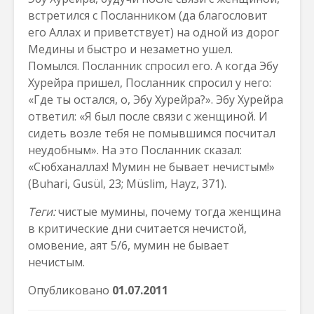
встретился с Посланником (да благословит
его Аллах и приветствует) на одной из дорог
Медины и быстро и незаметно ушел.
Помылся. Посланник спросил его. А когда Эбу
Хурейра пришел, Посланник спросил у него:
«Где ты остался, о, Эбу Хурейра?». Эбу Хурейра
ответил: «Я был после связи с женщиной. И
сидеть возле тебя не помывшимся посчитал
неудобным». На это Посланник сказал:
«Сюбханаллах! Мумин не бывает нечистым!»
(Buhari, Gusül, 23; Müslim, Hayz, 371).
Теги:
чистые мумины, почему тогда женщина
в критические дни считается нечистой,
омовение, аят 5/6, мумин не бывает
нечистым.
Опубликовано
01.07.2011