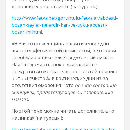
дополнительно на линке (на турецк.):
http://www.fetva.net/goruntulu-fetvalar/abdesti-
bozan-seyler-nelerdir-kan-ve-uyku-abdesti-
bozar-mi.html
.
«Нечистота» женщины в критические дни
является «физической нечистотой, в которой
преобладающим является духовный смысл».
Надо подождать, пока выделения не
прекратятся окончателдьно. По этой причине
быть «нечистой» в критические дни из-за
отсутствия омовения – это
особое состояние
женщины, пряпятствующее ей совершению
намаза
.
По этой теме можно читать дополнительно
на линках (на турецк.):
http://www.fetva.net/yazili-fetvalar/adetli-kadin-