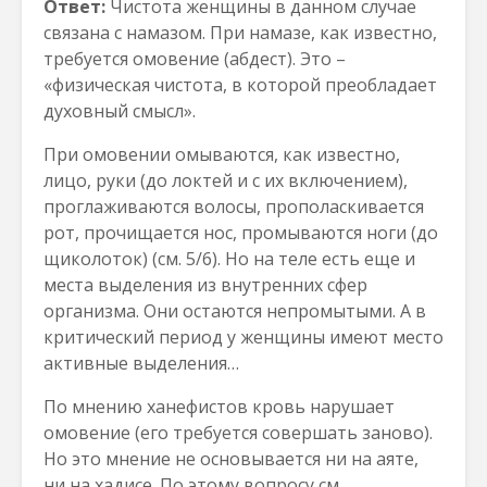
Ответ:
Чистота женщины в данном случае
связана с намазом.
При намазе, как известно,
требуется омовение (абдест). Это –
«физическая чистота, в которой преобладает
духовный смысл».
При омовении омываются, как известно,
лицо, руки (до локтей и с их включением),
проглаживаются волосы, прополаскивается
рот, прочищается нос, промываются ноги (до
щиколоток) (см. 5/6). Но на теле есть еще и
места выделения из внутренних сфер
организма. Они остаются непромытыми. А в
критический период у женщины имеют место
активные выделения…
По мнению ханефистов кровь нарушает
омовение (его требуется совершать заново).
Но это мнение не основывается ни на аяте,
ни на хадисе. По этому вопросу см.