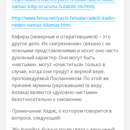
namaz-kilip-orucunu-tutabilir-mi.html
,
http://www.fetva.net/yazili-fetvalar/adetli-kadin-
neden-namaz-kilamaz.html
.
Кяфиры (неверные и отвратившиеся) – это
другое дело. Их «загрязнение» связано с их
ложными представлениями и носит оно чисто
духовный характер. Они могут быть
«чистыми», могут «очиститься» только в
случае, когда они придут к верной вере,
проповедуемой Посланником. По этой же
причине мумины (увровавшие) (в веру
Аллаха) являются «духовно-чистыми»
безотносительно к омовению.
Примечание.
Хадис, о котором говорится в
вопросе, следующий:
Эбу Хурейра, будучи после связи с женщиной,