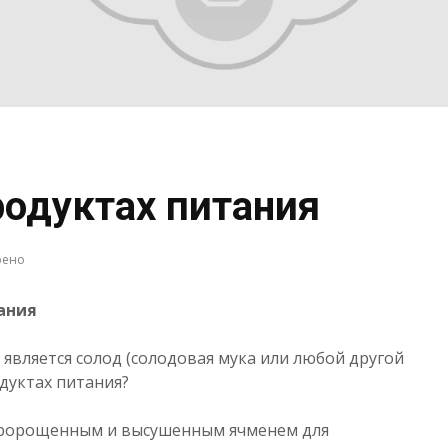
родуктах питания
рено
ания
является солод (солодовая мука или любой другой
одуктах питания?
пророщенным и высушенным ячменем для