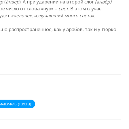
ер
(
á
нвер
). А при ударении на второй слог
(
а
нвéр
)
е число от слова «нур» –
свет
. В этом случае
удет
«
человек, излучающий много света
».
но распространенное, как у арабов, так и у тюрко-
МАТЕРИАЛЫ (ТЕКСТЫ)