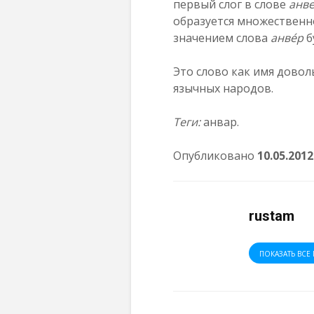
первый слог в слове
а
нв
образуется множественно
значением слова
а
нвéр
б
Это слово как имя доволь
язычных народов.
Теги:
анвар.
Опубликовано
10.05.2012
rustam
ПОКАЗАТЬ ВСЕ 