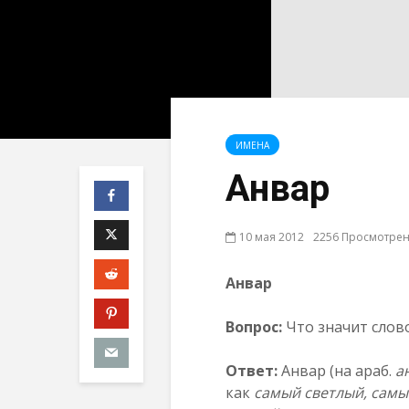
ИМЕНА
Анвар
10 мая 2012
2256 Просмотре
Анвар
Вопрос:
Что значит слов
Ответ:
Анвар (на араб.
а
как
самый светлый, самы