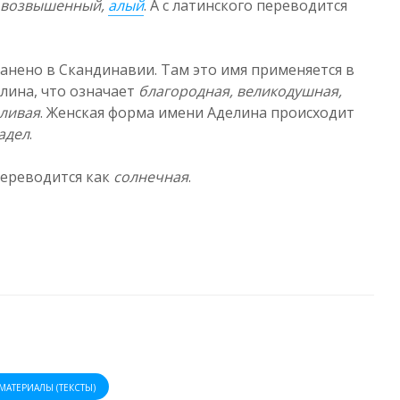
 возвышенный,
алый
. А с латинского переводится
анено в Скандинавии. Там это имя применяется в
лина, что означает
благородна
я, великодушная,
дливая
. Женская форма имени Аделина происходит
адел
.
переводится как
солнечная
.
МАТЕРИАЛЫ (ТЕКСТЫ)