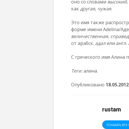
оно со словами
высокий,
как
другая
,
чужая
.
Это имя также распростр
форме имени Adelina/Аде
величественная, справе
от арабск.
адал
или англ.
С греческого имя Алина 
Теги:
алина.
Опубликовано
1
8
.05.2012
rustam
ПОКАЗАТЬ ВСЕ 