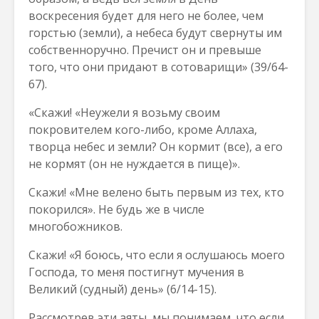
воскресения будет для него не более, чем
горстью (земли), а небеса будут свернуты им
собственноручно. Пречист он и превыше
того, что они придают в сотоварищи» (39/64-
67).
«Скажи! «Неужели я возьму своим
покровителем кого-либо, кроме Аллаха,
творца небес и земли? Он кормит (все), а его
не кормят (он не нуждается в пище)».
Скажи! «Мне велено быть первым из тех, кто
покорился». Не будь же в числе
многобожников.
Скажи! «Я боюсь, что если я ослушаюсь моего
Господа, то меня постигнут мучения в
Великий (судный) день» (6/14-15).
Рассмотрев эти аяты, мы понимаем, что если