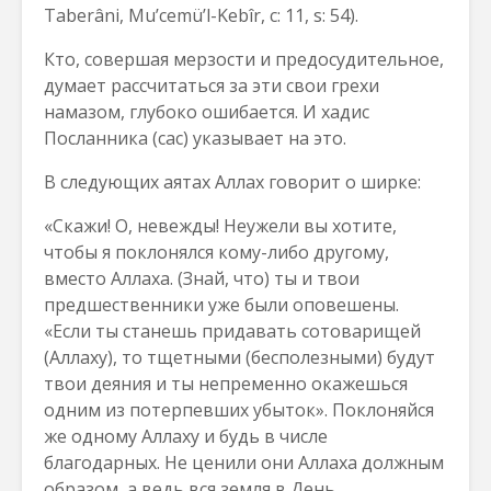
Taberâni, Mu’cemü’l-Kebîr, c: 11, s: 54).
Кто, совершая мерзости и предосудительное,
думает рассчитаться за эти свои грехи
намазом, глубоко ошибается. И хадис
Посланника (сас) указывает на это.
В следующих аятах Аллах говорит о ширке:
«Скажи! О, невежды! Неужели вы хотите,
чтобы я поклонялся кому-либо другому,
вместо Аллаха. (Знай, что) ты и твои
предшественники уже были оповешены.
«Если ты станешь придавать сотоварищей
(Аллаху), то тщетными (бесполезными) будут
твои деяния и ты непременно окажешься
одним из потерпевших убыток». Поклоняйся
же одному Аллаху и будь в числе
благодарных. Не ценили они Аллаха должным
образом, а ведь вся земля в День