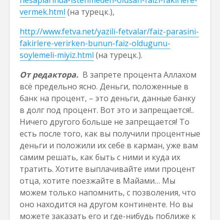
hesaplarinda-istenmeden-olusan-faizi-fakirlere-
vermek.html
(на турецк.),
http://www.fetva.net/yazili-fetvalar/faiz-parasini-
fakirlere-verirken-bunun-faiz-oldugunu-
soylemeli-miyiz.html
(на турецк.).
От редактора.
В запрете процента Аллахом
всё предельно ясно. Деньги, положенные в
банк на процент, – это деньги, данные банку
в долг под процент. Вот это и запрещается!..
Ничего другого больше не запрещается! То
есть после того, как вы получили процентные
деньги и положили их себе в карман, уже вам
самим решать, как быть с ними и куда их
тратить. Хотите выплачивайте ими процент
отца, хотите поезжайте в Майами… Мы
можем только напомнить, с позволения, что
оно находится на другом континенте. Но вы
можете заказать его и где-нибудь поближе к