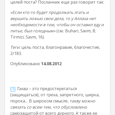
целей поста? Посланник еще раз говорит так:
«Если кто-то будет продолжать лгать и
вершить ложью свои дела, то у Аллаха нет
необходимости в том, чтобы он оставил еду и
питье, был голодным»
(см.: Buhari, Savm, 8;
Tirmizi, Savm, 16).
Теги:
цель поста, благонравие, благочестие,
2/183.
Опубликовано
14
.0
8
.2012
[1]
Таква
– это предостерегаться
(защищаться), от греха, запретного, ширка,
порока… В широком смысле,
такв
у можно
связать со всем тем, что обусловлено
самозащитой от всего дурного. А также ее