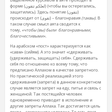
Выделенное курсивом в аяте проходит в
форме (لعلكم تتقون) (чтобы вы остерегались,
защитились). Здесь понятие (تتقون)
происходит от (تقوى) – благонравия
(таквы)
.
В
таком случае смысл аята сводится к
тому,
«чтобы (вы) были благонравными,
благочестивыми».
На арабском «пост» характеризуется как
«савм» (сийям). А это значит «сдерживать
(удерживать, защищать) себя». Сдерживать
себя по отношению ко всему тому, что
предписано Аллахом в качестве запретного.
Но практической реализацией этого
сдерживания (запрета) в данном конкретном
случае является запрет на еду, питье и связь с
женщиной. Так постящийся человек
одновременно приводит в исполнение и
другие запреты Аллаха. Так достигается цель