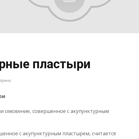
урные пластыри
отрено
ри
и омовение, совершенное с акупунктурным
шенное с акупунктурным пластырем, считается