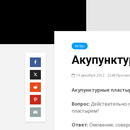
ФЕТВЫ
Акупункт
19 декабря 2012
2248 Просм
Акупунктурные пласты
Вопрос:
Действительно л
пластырем?
Ответ:
Омовение, совер