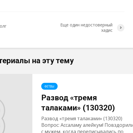
Еще один недостоверный
долг
хадис
териалы на эту тему
ФЕТВЫ
Развод «тремя
талаками» (130320)
Развод «тремя талаками» (130320)
Вопрос: Ассаламу алейкум! Повздорил
с мужем, когда переписывались по