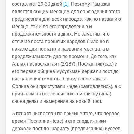
составляет 29-30 дней
[1]
. Поэтому Рамазан
является общим месяцем для соблюдения этого
предписания для всех народов, как по названию
месяца, так и по его определению и
продолжительности в днях. Но заметим, что
отличие поста прошлых народов было не в
начале дня поста или названии месяца, а в
продолжильности дня по времени. До того, как
Аллах ниспослал аят (2/187), Посланник (сас) и
его первая община мусульман держали пост до
наступления темноты. Сразу после заката
Солнца они приступали к еде (разговлялись), а с
призывом на послевечернюю молитву (иша)
снова делали намерение на новый пост.
Этот аят ниспослан по причине того, что первое
время Посланник (сас) и его сподвижники
держали пост по шариату (предписанию) иудеев,