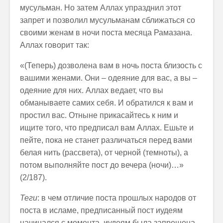
мусульман. Но затем Аллах упразднил этот
запрет и позволил мусульманам сближаться со
своими женам в ночи поста месяца Рамазана.
Аллах говорит так:
«(Теперь) дозволена вам в ночь поста близость с
вашими женами. Они – одеяние для вас, а вы –
одеяние для них. Аллах ведает, что вы
обманываете самих себя. И обратился к вам и
простил вас. Отныне прикасайтесь к ним и
ищите того, что предписал вам Аллах. Ешьте и
пейте, пока не станет различаться перед вами
белая нить (рассвета), от черной (темноты), а
потом выполняйте пост до вечера (ночи)…»
(2/187).
Теги
: в чем отличие поста прошлых народов от
поста в исламе, предписанный пост иудеям
начинался с момента, иудеям была запрещена,