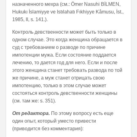
назначенного мехра (см.: Ömer Nasuhi BİLMEN,
Hukukı İslamiyye ve Is­tılahatı Fıkhiyye Kâmusu, İst.,
1985, II, s. 141.).
Контроль девственности может быть только в
одном случае. Это когда женщина обращается в
суд с требованием о разводе по причине
импотенции мужа. Если состояние поддается
лечению, то дается год для него. Если и после
этого женщина станет требовать развода по той
же причине, а муж станет отрицать свою
импотенцию, только в этом случае может
состояться контроль девственности женщины
(cм. там же: s. 351).
От редактора.
По этому вопросу есть еще
один опыт, который уместо привести
(приводится без комментария):