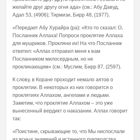
желайте друг другу огня ада» (см.: Абу Давуд,
Адап 53, (4906); Тирмизи, Бирр 48, (1977).
«Передает Абу Хурайра (ра): «Кто-то сказал: О,
Посланник Аллаха! Попроси проклятие Аллаха
для мушриков. Прокляни их! На что Посланник
ответил: «Аллах отправил меня к вам
Посланником милосердным, но не
проклинающим» (см.: Муслим, Бирр 87, (2597).
К слову, в Коране проходит немало аятов о
проклятии. В некоторых из них говорится о
проклятиях Аллахом, ангелами и людьми.
Заметим, что проклятие Аллахом – это уже
вынесенный вердикт о наказании. Аллах говорит
так:
«Поистине, скрывающие то, что Мы ниспослали
из ясных знамений и истинного руководства