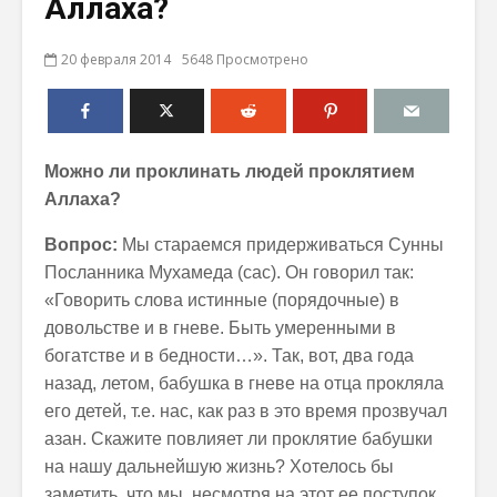
Аллаха?
20 февраля 2014
5648 Просмотрено
Можно ли проклинать людей
проклятием
Аллаха?
Вопрос:
Мы стараемся придерживаться Сунны
Посланника Мухамеда (сас). Он говорил так:
«Говорить слова истинные (порядочные) в
довольстве и в гневе. Быть умеренными в
богатстве и в бедности…». Так, вот, два года
назад, летом, бабушка в гневе на отца прокляла
его детей, т.е. нас, как раз в это время прозвучал
азан. Скажите повлияет ли проклятие бабушки
на нашу дальнейшую жизнь? Хотелось бы
заметить, что мы, несмотря на этот ее поступок,