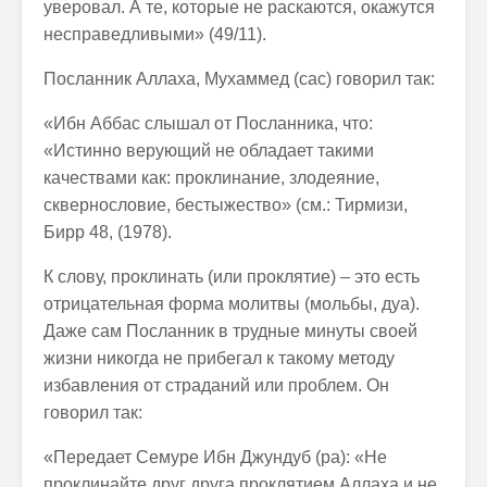
уверовал. А те, которые не раскаются, окажутся
несправедливыми» (49/11).
Посланник Аллаха, Мухаммед (сас) говорил так:
«Ибн Аббас слышал от Посланника, что:
«Истинно верующий не обладает такими
качествами как: проклинание, злодеяние,
сквернословие, бестыжество» (см.: Тирмизи,
Бирр 48, (1978).
К слову, проклинать (или проклятие) – это есть
отрицательная форма молитвы (мольбы, дуа).
Даже сам Посланник в трудные минуты своей
жизни никогда не прибегал к такому методу
избавления от страданий или проблем. Он
говорил так:
«Передает Семуре Ибн Джундуб (ра): «Не
проклинайте друг друга проклятием Аллаха и не