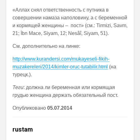
«Аллах снял ответственность с путника в
совершении намаза наполовину, а с беременной
и кормящей женщины – пост» (см.: Tirmizi, Savm,
21; İbn Mace, Siyam, 12; Nesâî, Siyam, 51).
См. дополнительно на линке:
http://www.kurandersi.com/mukayeseli-fikih-
muzakereleri/2014/kimler-oruc-tutabilir.html
(на
турецк.).
Теги
: должна ли беременная или кормящая
грудью женщина держать обязательный пост.
Опубликовано
0
5
.
0
7.201
4
rustam