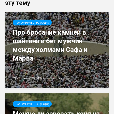
эту тему
ПАЛОМНИЧЕСТВО (ХАДЖ)
Про бросание камней в
шайтана и бег мужчин
между холмами Сафа и
Марва
22 мая 2026
402 Просмотрено
ПАЛОМНИЧЕСТВО (ХАДЖ)
Можно ли зарезать коня на