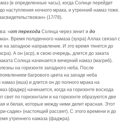
амаз (в определенные часы), когда Солнце перейдет
и до наступления ночного мрака, и утренний намаз тоже.
засвидетельствован» (17/78).
ва: «
от перехода
Солнца через зенит и
до
ка». Время полуденного намаза (зухра) Аллах связал с
е на западное направление. И это время тянется до
ра). А он (аср), в свою очередь, длится до заката
 заката Солнца начинается вечерний намаз (магриб).
елезны на горизонте западного неба. После
 появлением багрового цвета на западе неба
намаз (иша) и длится он до полного мрака на
маз (фаджр) начинается, когда на горизонте восхода
 свет по горизонтали и на горизонте образуются две
ная и белая, которые между ними делит красная. Этот
и-садик» (настоящий рассвет). С этого времени и до
емя утреннего намаза (фаджра).