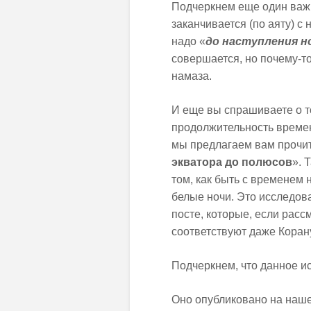
Подчеркнем еще один важ
заканчивается (по аяту) с
надо «
до наступления
н
совершается, но почему-то
намаза.
И еще вы спрашиваете о то
продолжительность времен
мы предлагаем вам прочит
экватора до полюсов
». 
том, как быть с временем н
белые ночи. Это исследов
посте, которые, если расс
соответствуют даже Коран
Подчеркнем, что данное 
Оно опубликовано на наше