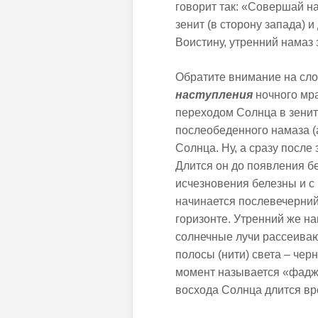
говорит так: «Совершай н
зенит (в сторону запада) 
Воистину, утренний намаз 
Обратите внимание на сло
наступления
ночного мра
переходом Солнца в зенит
послеобеденного намаза (ас
Солнца. Ну, а сразу после
Длится он до появления б
исчезновения белезны и с
начинается послевечерний 
горизонте. Утренний же на
солнечные лучи рассеивают
полосы (нити) света – чер
момент называется «фаджр
восхода Солнца длится вр