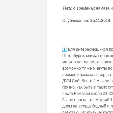
Теги
: о временах намаза и
Опубликовано
25.
11
.201
4
[1]
Для интересующихся при
Петербурге, климат влажн
молитв наступает, а я нахо
возможно ту же минуты по
времени намаза совершат 
ДУМ Спб. Всего 2 мечети в
грязно. как быть в таких 
поста Рамазан около 21-22
бы не проспасть. Магриб 11
днем не всегда бодрый и л
работающих физическо-т