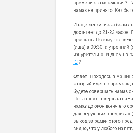
времени его истечения?.. 
намаз не принято. Как быт
И еще летом, из-за белых
достигает до 21-22 часов.
проспать. Потому, что веч
(иша) в 00:30, а утренний
изнурительно. И днем на р
[1]
?
Ответ:
Находясь в машине
который идет по времени, 
будете совершать намаз с
Посланник совершал намаз
намаз до окончания его ср
для верующих предписан (о
выход за рамки этого пре
видно, что у любого из пя