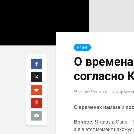
НАМАЗ
О времена
согласно 
25 ноября 2014
3639 Просмо
О временах намаза и по
Вопрос:
Я живу в Санкт-П
а я в этот момент нахожу