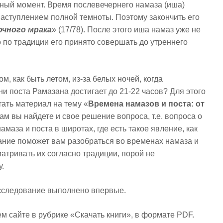
ный момент. Время послевечернего намаза (иша)
 наступлением полной темноты. Поэтому закончить его
очного мрака
» (17/78). После этого иша намаз уже не
 по традиции его принято совершать до утреннего
м, как быть летом, из-за белых ночей, когда
и поста Рамазана достигает до 21-22 часов? Для этого
ать материал на тему «
Времена намазов и поста: от
Там вы найдете и свое решение вопроса, т.е. вопроса о
амаза и поста в широтах, где есть такое явление, как
ание поможет вам разобраться во временах намаза и
матривать их согласно традиции, порой не
у.
исследование выполнено впервые.
м сайте в рубрике «Скачать книги», в формате PDF.