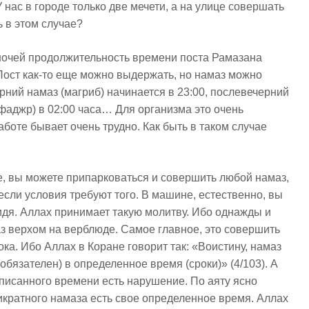
У нас в городе только две мечети, а на улице совершать
ь в этом случае?
 ночей продолжительность времени поста Рамазана
 Пост как-то еще можно выдержать, но намаз можно
ерний намаз (магриб) начинается в 23:00, послевечерний
 (фаджр) в 02:00 часа… Для организма это очень
аботе бывает очень трудно. Как быть в таком случае
, вы можете припарковаться и совершить любой намаз,
если условия требуют того. В машине, естественно, вы
идя. Аллах принимает такую молитву. Ибо однажды и
 верхом на верблюде. Самое главное, это совершить
ока. Ибо Аллах в Коране говорит так: «Воистину, намаз
бязателен) в определенное время (сроки)» (4/103). А
дписанного времени есть нарушение. По аяту ясно
тикратного намаза есть свое определенное время. Аллах