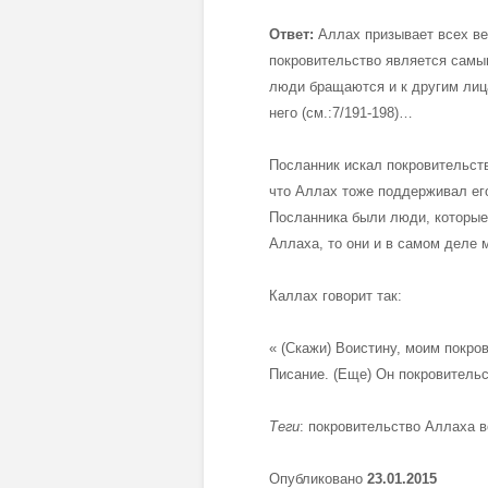
Ответ:
Аллах призывает всех ве
покровительство является сам
люди бращаются и к другим лица
него (см.:7/191-198)…
Посланник искал покровительств
что Аллах тоже поддерживал его
Посланника были люди, которые 
Аллаха, то они и в самом деле м
Каллах говорит так:
« (Скажи) Воистину, моим покро
Писание. (Еще) Он покровительс
Теги
: покровительство Аллаха 
Опубликовано
23.01.2015