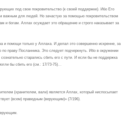
рующих под свое покровительство (к своей поддержке). Ибо Его
ым важным для людей. Но зачастую за помощью покровительством
м и богам. Аллах осуждает это обращение и строго наказывает за
а и помощи только у Аллаха. И делал это совершенно искренне, за
 по праву Посланника. Это следует подчеркнуть. Ибо в окружении
сознательно старались сбить его с пути. И если бы не поддержка
огли бы сбить его (см.: 17/73-75)…
вителем (хранителем, вали) является Аллах, который ниспосылает
твует (всем) праведным (верующим)» (7/196).
верующим.