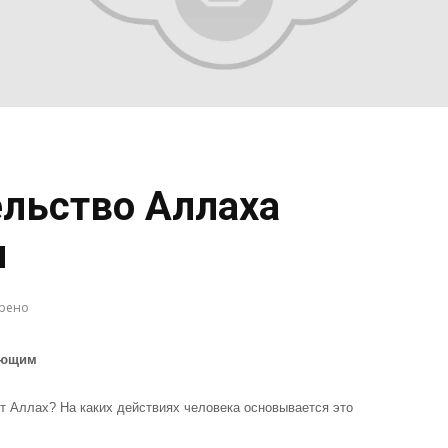
льство Аллаха
м
трено
ующим
т Аллах? На каких действиях человека основывается это