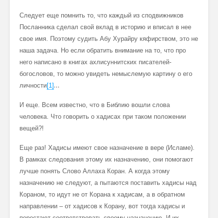
Следует еще помнить то, что каждый из сподвижников
Посланника сделал свой вклад в историю и вписал в нее
свое имя. Поэтому судить Абу Хурайру кяфирством, это не
наша задача. Но если обратить внимание на то, что про
него написано в книгах ахлисуннитских писателей-
богословов, то можно увидеть немыслемую картину о его
…
личности
[1]
И еще. Всем известно, что в Библию вошли слова
человека. Что говорить о хадисах при таком положении
вещей?!
Еще раз! Хадисы имеют свое назначение в вере (Исламе).
В рамках следования этому их назначению, они помогают
лучше понять Слово Аллаха Коран. А когда этому
назначению не следуют, а пытаются поставить хадисы над
Кораном, то идут не от Корана к хадисам, а в обратном
направлении – от хадисов к Корану, вот тогда хадисы и
перестают соответствовать своему назначению. И их