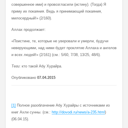
совершенное ими) и провозгласили (истину). (Тогда) Я
приму их покаяния. Ведь я принимающий покаяния,
милосердный!» (2/160).
Аллах продолжает:
«Поистине, те, которые не уверовали и умерли, будучи
неверующими, над ними будет проклятие Аллаха и ангелов
и всех людей!» (2/161) (см.: 5/60, 7/38, 13/25, 48/6).
Теги
: кто такой Абу Хурайра.
Опубликовано
0
7
.04.2015
[1]
Полное разоблачение Абу Хурайры с источниками из
книг Ахли сунны. (см.:
http://dovodi.ru/news/a-235.html
)
(06.04.15).