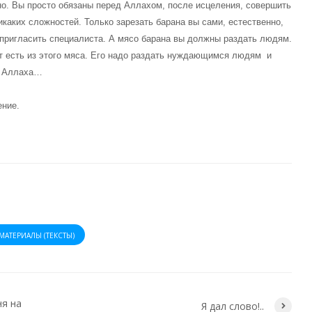
о. Вы просто обязаны перед Аллахом, после исцеления, совершить
икаких сложностей. Только зарезать барана вы сами, естественно,
 пригласить специалиста. А мясо барана вы должны раздать людям.
ут есть из этого мяса. Его надо раздать нуждающимся людям и
ти Аллаха…
шение.
МАТЕРИАЛЫ (ТЕКСТЫ)
ня на
Я дал слово!..