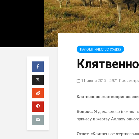
ПАЛОМНИЧЕСТВО (ХАДЖ)
Клятвенн
11 июня 2015
5971 Просмотр
Клятвенное жертвоприношени
Вопрос:
Я дала слово (поклялас
принесу в жертву Аллаху одног
Ответ:
«Клятвенное жертвоприно