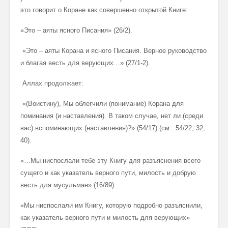
это говорит о Коране как совершенно открытой Книге:
«Это – аяты ясного Писания» (26/2).
«Это – аяты Корана и ясного Писания. Верное руководство
и благая весть для верующих…» (27/1-2).
Аллах продолжает:
«(Воистину), Мы облегчили (понимание) Корана для
поминания (и наставления). В таком случае, нет ли (среди
вас) вспоминающих (наставления)?» (54/17) (см.: 54/22, 32,
40).
«…Мы ниспослали тебе эту Книгу для разъяснения всего
сущего и как указатель верного пути, милость и добрую
весть для мусульман» (16/89).
«Мы ниспослали им Книгу, которую подробно разъяснили,
как указатель верного пути и милость для верующих»