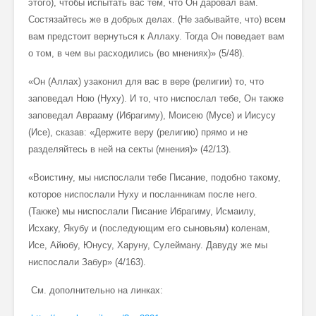
этого), чтобы испытать вас тем, что Он даровал вам.
Состязайтесь же в добрых делах. (Не забывайте, что) всем
вам предстоит вернуться к Аллаху. Тогда Он поведает вам
о том, в чем вы расходились (во мнениях)» (5/48).
«Он (Аллах) узаконил для вас в вере (религии) то, что
заповедал Ною (Нуху). И то, что ниспослал тебе, Он также
заповедал Аврааму (Ибрагиму), Моисею (Мусе) и Иисусу
(Исе), сказав: «Держите веру (религию) прямо и не
разделяйтесь в ней на секты (мнения)» (42/13).
«Воистину, мы ниспослали тебе Писание, подобно такому,
которое ниспослали Нуху и посланникам после него.
(Также) мы ниспослали Писание Ибрагиму, Исмаилу,
Исхаку, Якубу и (последующим его сыновьям) коленам,
Исе, Айюбу, Юнусу, Харуну, Сулейману. Давуду же мы
ниспослали Забур» (4/163).
См. дополнительно на линках: