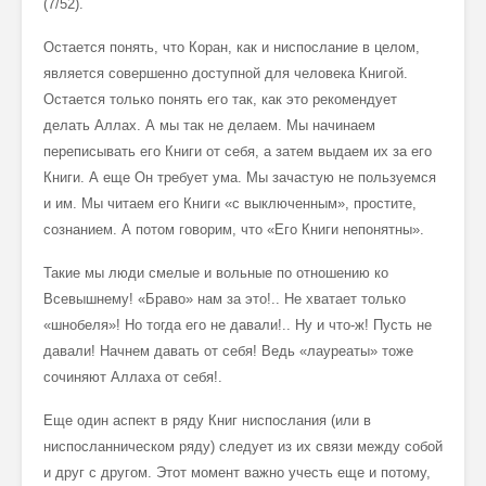
(7/52).
Остается понять, что Коран, как и ниспослание в целом,
является совершенно доступной для человека Книгой.
Остается только понять его так, как это рекомендует
делать Аллах. А мы так не делаем. Мы начинаем
переписывать его Книги от себя, а затем выдаем их за его
Книги. А еще Он требует ума. Мы зачастую не пользуемся
и им. Мы читаем его Книги «с выключенным», простите,
сознанием. А потом говорим, что «Его Книги непонятны».
Такие мы люди смелые и вольные по отношению ко
Всевышнему! «Браво» нам за это!.. Не хватает только
«шнобеля»! Но тогда его не давали!.. Ну и что-ж! Пусть не
давали! Начнем давать от себя! Ведь «лауреаты» тоже
сочиняют Аллаха от себя!.
Еще один аспект в ряду Книг ниспослания (или в
ниспосланническом ряду) следует из их связи между собой
и друг с другом. Этот момент важно учесть еще и потому,