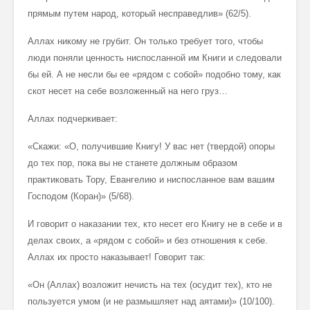
прямым путем народ, который несправедлив» (62/5).
Аллах никому не грубит. Он только требует того, чтобы
люди поняли ценность ниспосланной им Книги и следовали
бы ей. А не несли бы ее «рядом с собой» подобно тому, как
скот несет на себе возложенный на него груз…
Аллах подчеркивает:
«Скажи: «О, получившие Книгу! У вас нет (твердой) опоры
до тех пор, пока вы не станете должным образом
практиковать Тору, Евангелию и ниспосланное вам вашим
Господом (Коран)» (5/68).
И говорит о наказании тех, кто несет его Книгу не в себе и в
делах своих, а «рядом с собой» и без отношения к себе.
Аллах их просто наказывает! Говорит так:
«Он (Аллах) возложит нечисть на тех (осудит тех), кто не
пользуется умом (и не размышляет над аятами)» (10/100).