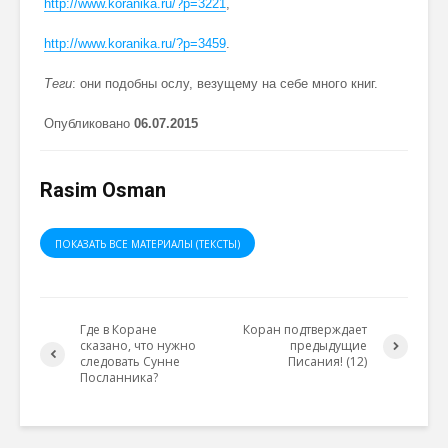
http://www.koranika.ru/?p=3221
,
http://www.koranika.ru/?p=3459
.
Теги
: они подобны ослу, везущему на себе много книг.
Опубликовано
0
6
.07.2015
Rasim Osman
ПОКАЗАТЬ ВСЕ МАТЕРИАЛЫ (ТЕКСТЫ)
Где в Коране
Коран подтверждает
сказано, что нужно
предыдущие
следовать Сунне
Писания! (12)
Посланника?