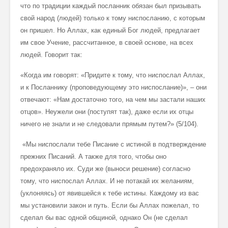
что по традиции каждый посланник обязан был призывать
свой народ (людей) только к тому ниспосланию, с которым
он пришел. Но Аллах, как единый Бог людей, предлагает
им свое Учение, рассчитанное, в своей основе, на всех
людей. Говорит так:
«Когда им говорят: «Придите к тому, что ниспослал Аллах,
и к Посланнику (проповедующему это ниспослание)», – они
отвечают: «Нам достаточно того, на чем мы застали наших
отцов». Неужели они (поступят так), даже если их отцы
ничего не знали и не следовали прямым путем?» (5/104).
«Мы ниспослали тебе Писание с истиной в подтверждение
прежних Писаний. А также для того, чтобы оно
предохраняло их. Суди же (выноси решение) согласно
тому, что ниспослал Аллах. И не потакай их желаниям,
(уклоняясь) от явившейся к тебе истины. Каждому из вас
мы установили закон и путь. Если бы Аллах пожелал, то
сделал бы вас одной общиной, однако Он (не сделал