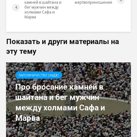
камней в шайтана и
жертвоприношение
бег мужчин между
холмами Сафа и
Марва
Показать и други материалы на
эту тему
ПАЛОМНИЧЕСТВО (ХАДЖ)
Про бросание камней в
шайтана и бег мужчин
между холмами Сафа и
Марва