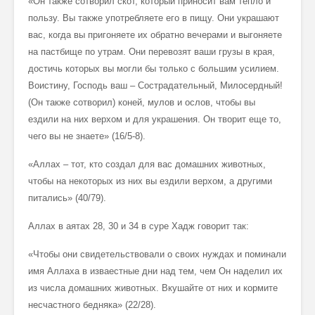
«Он также сотворил скот, который приносит вам тепло и
пользу. Вы также употребляете его в пищу. Они украшают
вас, когда вы пригоняете их обратно вечерами и выгоняете
на пастбище по утрам. Они перевозят ваши грузы в края,
достичь которых вы могли бы только с большим усилием.
Воистину, Господь ваш – Сострадательный, Милосердный!
(Он также сотворил) коней, мулов и ослов, чтобы вы
ездили на них верхом и для украшения. Он творит еще то,
чего вы не знаете» (16/5-8).
«Аллах – тот, кто создал для вас домашних животных,
чтобы на некоторых из них вы ездили верхом, а другими
питались» (40/79).
Аллах в аятах 28, 30 и 34 в суре Хадж говорит так:
«Чтобы они свидетельствовали о своих нуждах и поминали
имя Аллаха в изваестные дни над тем, чем Он наделил их
из числа домашних животных. Вкушайте от них и кормите
несчастного бедняка» (22/28).