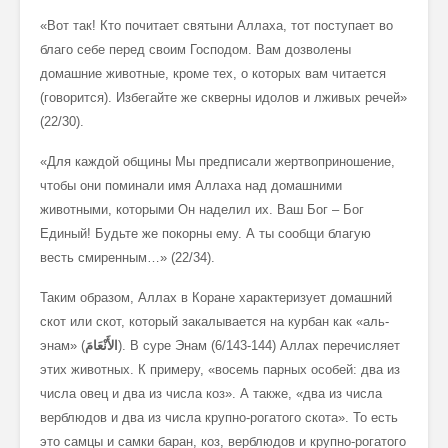
«Вот так! Кто почитает святыни Аллаха, тот поступает во
благо себе перед своим Господом. Вам дозволены
домашние животные, кроме тех, о которых вам читается
(говорится). Избегайте же скверны идолов и лживых речей»
(22/30).
«Для каждой общины Мы предписали жертвоприношение,
чтобы они поминали имя Аллаха над домашними
животными, которыми Он наделил их. Ваш Бог – Бог
Единый! Будьте же покорны ему. А ты сообщи благую
весть смиренным…» (22/34).
Таким образом, Аллах в Коране характеризует домашний
скот или скот, который закалывается на курбан как «аль-
энам» (
الأَنْعَامَ
). В суре Энам (6/143-144) Аллах перечисляет
этих животных. К примеру, «восемь парных особей: два из
числа овец и два из числа коз». А также, «два из числа
верблюдов и два из числа крупно-рогатого скота». То есть
это самцы и самки баран, коз, верблюдов и крупно-рогатого