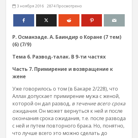
3 ноября 2016
2874 Просмотрено
Р. Османзаде. А. Баиндир о Коране (7 тем)
(6) (7
/9)
Тема
6
. Развод-талак. В 9-ти частях
Часть 7
.
Примирение и возвращение к
жене
Уже говорилось о том (в Бакаре 2/228), что
Аллах допускает примирение мужа с женой,
которой он дал развод,
в течение всего срока
ожидания
. Он может вернуться к ней и после
окончания срока ожидания, т.е. после развода
с ней и путем повторного брака. Но, понятно,
что лучше всего это можно сделать до