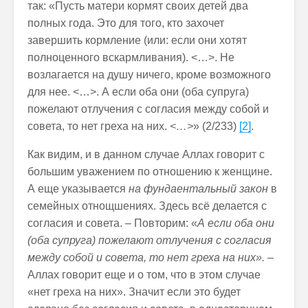
так: «Пусть матери кормят своих детей два
полных года. Это для того, кто захочет
завершить кормление (или: если они хотят
полноценного вскармливания). <…>. Не
возлагается на душу ничего, кроме возможного
для нее. <…>. А если оба они (оба супруга)
пожелают отлучения с согласия между собой и
совета, то нет греха на них.
<…>
» (2/233)
[2]
.
Как видим, и в данном случае Аллах говорит с
большим уважением по отношению к женщине.
А еще указывается
на фундаентальный закон
в
семейных отнощшениях. Здесь всё делается с
согласия и совета. – Повторим: «
А если оба они
(оба супруга) пожелают отлучения с согласия
между собой и совета, то нет греха на них». –
Аллах говорит еще и о том, что в этом случае
«нет греха на них». Значит если это будет