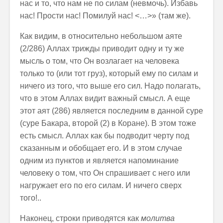
нас и то, что нам не по силам (невмочь). Избавь
нас! Прости нас! Помилуй нас! <…>» (там же).
Как видим, в относительно небольшом аяте
(2/286) Аллах трижды приводит одну и ту же
мысль о том, что Он возлагает на человека
только то (или тот груз), который ему по силам и
ничего из того, что выше его сил. Надо полагать,
что в этом Аллах видит важный смысл. А еще
этот аят (286) является последним в данной суре
(суре Бакара, второй (2) в Коране). В этом тоже
есть смысл. Аллах как бы подводит черту под
сказанным и обобщает его. И в этом случае
одним из пунктов и является напоминание
человеку о том, что Он спрашивает с него или
нагружает его по его силам. И ничего сверх
того!..
Наконец, строки приводятся как
молитва