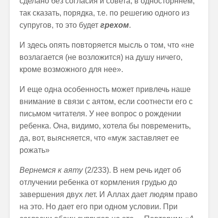
сделано без согласия и совета, в односторннем,
так сказать, порядка, т.е. по решегию одного из
супругов, то это будет
грехом
.
И здесь опять повторяется мысль о том, что «не
возлагается (не возложится) на душу ничего,
кроме возможного для нее».
И еще одна особенность может привлечь наше
внимание в связи с аятом, если соотнести его с
письмом читателя. У нее вопрос о рождении
ребенка. Она, видимо, хотела бы повременить,
да, вот, выясняется, что «муж заставляет ее
рожать»
Вернемся к аяту
(2/233). В нем речь идет об
отлучении ребенка от кормления грудью до
завершения двух лет. И Аллах дает людям право
на это. Но дает его при одном условии. При