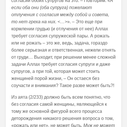
согласии обоих супругов на это. – Повторим: «
А
если оба они (оба супруга) пожелают
отлучения с согласия между собой и совета,
то нет греха на них. <…>
». – Это еще при
кормлении грудью (и отлучения от нее) Аллах
требует согласия супружеской пары. А рожать
или не рожать – это же, ведь, задача, гораздо
более серьезная и ответственная, нежели отнять
от груди… Выходит, при решении менее сложной
задачи Аллах требует согласия супруги и даже
супругов, а при той, которая может стоить
женщиней порой жизни, – Он остаеся без
соучасти и внимания? Такое разве может быть?!
Из аята (2/233) должно быть всем понятно, что
без согласия самой женщины, являющейся к
тому же основной фигурой всего процесса
деторождения никакого решения вопроса о том,
«рожать или нет», не может быть.
Муж не может