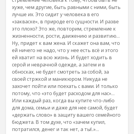
стремление человека к тому, чтобы быть не
хуже, чем другие, быть равными с ними, быть
лучше их. Это сидит у человека в его
«закваске», в природе его сущности. И разве
это плохо? Это же, повторим, стремление к
жизненности, рости, даижению и развитию…
Ну, придет к вам жена. И скажет она вам, что
ей ничего не надо, что у нее есть всё и этого
ей хватит на всю жизнь. И будет ходить в
серой и неврачной одежде, а затем и в
обносках, не будет смотреть за собой, за
своей стржкой и маникюром. Никуда не
захочет пойти или поехать с вами. И только
потому, что «это будет расходом для нас»…
Или каждый раз, когда вы купите что-либо
для дома, семьи и даже для нее самой, будет
«держать слово» в защиту вашего семейного
бюджета. В том духе, что «зачем купил,
потратился, денег и так нет, а ты!..»…