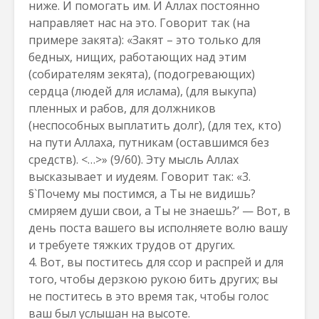
ниже. И помогать им. И Аллах постоянно
направляет нас на это. Говорит так (на
примере закята): «Закят – это только для
бедных, нищих, работающих над этим
(собирателям зекята), (подогревающих)
сердца (людей для ислама), (для выкупа)
пленных и рабов, для должников
(неспособных выплатить долг), (для тех, кто)
на пути Аллаха, путникам (оставшимся без
средств). <…>» (9/60). Эту мысль Аллах
высказывает и иудеям. Говорит так: «3.
§`Почему мы постимся, а Ты не видишь?
смиряем души свои, а Ты не знаешь?’ — Вот, в
день поста вашего вы исполняете волю вашу
и требуете тяжких трудов от других.
4. Вот, вы поститесь для ссор и распрей и для
того, чтобы дерзкою рукою бить других; вы
не поститесь в это время так, чтобы голос
ваш был услышан на высоте.