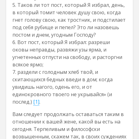
5. Таков ли тот пост, который Я избрал, день,
в который томит человек душу свою, когда
гнет голову свою, как тростник, и подстилает
под себя рубище и пепел? Это ли назовешь
постом и днем, угодным Господу?
6. Вот пост, который Я избрал: разреши
оковы неправды, развяжи узы ярма, и
угнетенных отпусти на свободу, и расторгни
всякое ярмо;
7. раздели с голодным хлеб твой, и
скитающихся бедных введи в дом; когда
увидишь нагого, одень его, и от
единокровного твоего не укрывайся» (и
послед.)
[1]
.
Вам следует продолжать оставаться таким в
отношении к вашей жене, какой вы есть на
сегодня. Терпеливым и философски
возвышенным, скажем так, в своих суждениях