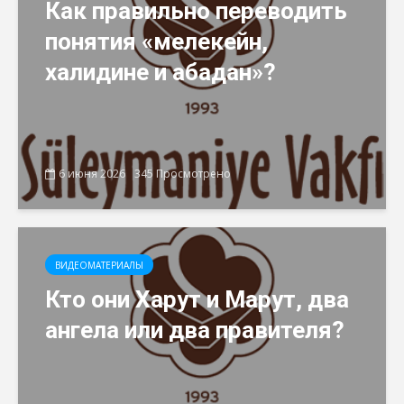
Как правильно переводить
понятия «мелекейн,
халидине и абадан»?
6 июня 2026
345 Просмотрено
ВИДЕОМАТЕРИАЛЫ
Кто они Харут и Марут, два
ангела или два правителя?