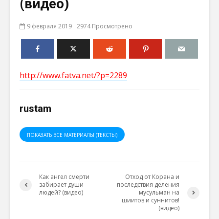
(видео)
9 февраля 2019
2974 Просмотрено
http://www.fatva.net/?p=2289
rustam
ПОКАЗАТЬ ВСЕ МАТЕРИАЛЫ (ТЕКСТЫ)
Как ангел смерти
Отход от Корана и
забирает души
последствия деления
людей? (видео)
мусульман на
шиитов и суннитов!
(видео)