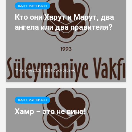
ВИДЕОМАТЕРИАЛЫ
Кто они Харут и Марут, два
ангела или два правителя?
4 июня 2026
329 Просмотрено
ВИДЕОМАТЕРИАЛЫ
Хамр – это не вино!