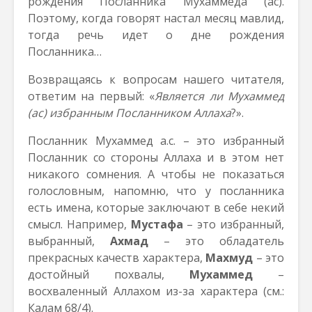
рождения Посланника Мухаммеда (ас).
Поэтому, когда говорят настал месяц мавлид,
тогда речь идет о дне рождения
Посланника…
Возвращаясь к вопросам нашего читателя,
ответим на первый: «
Является ли Мухаммед
(ас) избранным Посланником Аллаха
?».
Посланник Мухаммед а.с. – это избранный
Посланник со стороны Аллаха и в этом нет
никакого сомнения. А чтобы не показаться
голословным, напомню, что у посланника
есть имена, которые заключают в себе некий
смысл. Например,
Мустафа
– это избранный,
выбранный,
Ахмад
– это обладатель
прекрасных качеств характера,
Махмуд
– это
достойный похвалы,
Мухаммед
–
восхваленный Аллахом из-за характера (см.:
Калам 68/4).