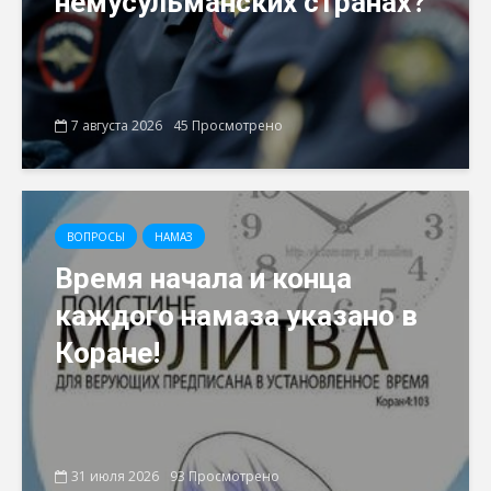
немусульманских странах?
7 августа 2026
45 Просмотрено
ВОПРОСЫ
НАМАЗ
Время начала и конца
каждого намаза указано в
Коране!
31 июля 2026
93 Просмотрено