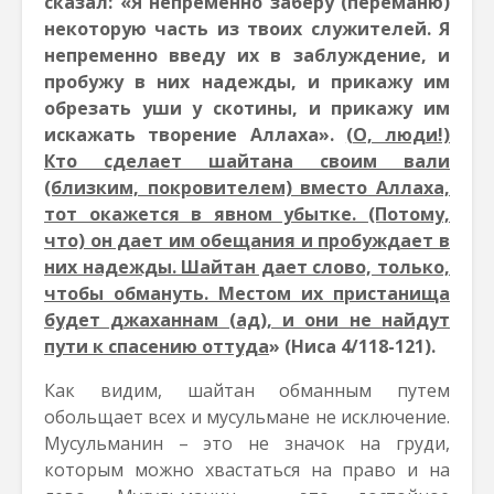
сказал: «Я непременно заберу (переманю)
некоторую часть из твоих служителей. Я
непременно введу их в заблуждение, и
пробужу в них надежды, и прикажу им
обрезать уши у скотины, и прикажу им
искажать творение Аллаха».
(О, люди!)
Кто сделает шайтана своим вали
(близким, покровителем) вместо Аллаха,
тот окажется в явном убытке. (Потому,
что) он дает им обещания и пробуждает в
них надежды. Шайтан дает слово, только,
чтобы обмануть. Местом их пристанища
будет джаханнам (ад), и они не найдут
пути к спасению оттуда
» (Ниса 4/118-121).
Как видим, шайтан обманным путем
обольщает всех и мусульмане не исключение.
Мусульманин – это не значок на груди,
которым можно хвастаться на право и на