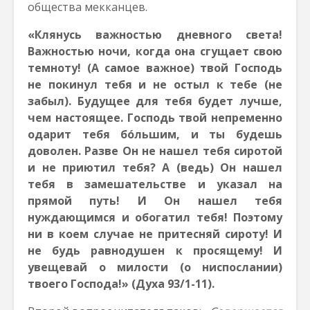
общества мекканцев.
«Клянусь важностью дневного света!
Важностью ночи, когда она сгущает свою
темноту! (А самое важное) твой Господь
не покинул тебя и не остыл к тебе (не
забыл). Будущее для тебя будет лучше,
чем настоящее. Господь твой непременно
одарит тебя бóльшим, и ты будешь
доволен. Разве Он не нашел тебя сиротой
и не приютил тебя? А (ведь) Он нашел
тебя в замешательстве и указал на
прямой путь! И Он нашел тебя
нуждающимся и обогатил тебя! Поэтому
ни в коем случае не притесняй сироту! И
не будь равнодушен к просящему! И
увещевай о милости (о ниспослании)
твоего Господа!» (Духа 93/1-11).