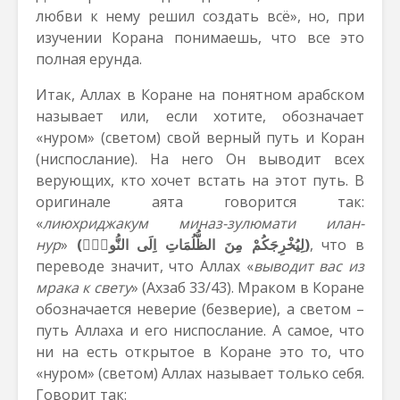
любви к нему решил создать всё», но, при
изучении Корана понимаешь, что все это
полная ерунда.
Итак, Аллах в Коране на понятном арабском
называет или, если хотите, обозначает
«нуром» (светом) свой верный путь и Коран
(ниспослание). На него Он выводит всех
верующих, кто хочет встать на этот путь. В
оригинале аята говорится так:
«
лиюхриджакум миназ-зулюмати илан-
нур
»
(لِيُخْرِجَكُمْ مِنَ الظُّلُمَاتِ اِلَى النُّورِۜ)
, что в
переводе значит, что Аллах «
выводит вас из
мрака к свету
» (Ахзаб 33/43). Мраком в Коране
обозначается неверие (безверие), а светом –
путь Аллаха и его ниспослание. А самое, что
ни на есть открытое в Коране это то, что
«нуром» (светом) Аллах называет только себя.
Говорит так: