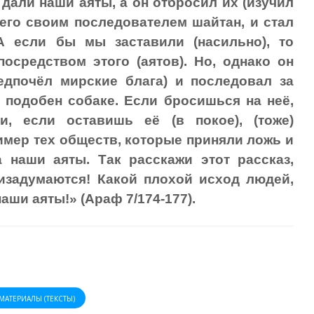
 дали наши аяты, а он отбросил их (изучил
 его своим последователем шайтан, и стал
А если бы мы заставили (насильно), то
осредством этого (аятов). Но, однако он
едпочёл мирские блага) и последовал за
 подобен собаке. Если бросишься на неё,
, если оставишь её (в покое), (тоже)
имер тех обществ, которые приняли ложь и
 наши аяты. Так расскажи этот рассказ,
изадумаются! Какой плохой исход людей,
аши аяты!» (Араф 7/174-177).
МАТЕРИАЛЫ (ТЕКСТЫ)