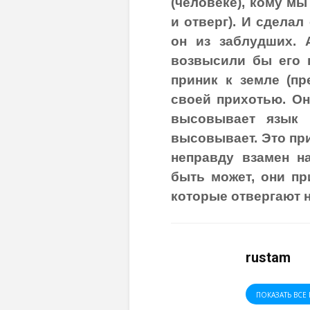
(человеке), кому мы
и отверг). И сделал
он из заблудших. 
возвысили бы его п
приник к земле (пр
своей прихотью. Он
высовывает язык и
высовывает. Это пр
неправду взамен на
быть может, они пр
которые отвергают н
rustam
ПОКАЗАТЬ ВСЕ 